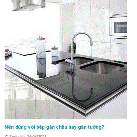
Nên dùng vòi bếp gắn chậu hay gắn tường?
Tuesday,
24/08/2021