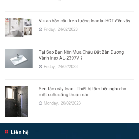
Vì sao bồn cầu treo tường Inax lại HOT đến vậy
Friday,
24/02/2023
Tại Sao Bạn Nên Mua Chậu Đặt Bàn Dương
Vành Inax AL-2397V ?
Friday,
24/02/2023
Sen tắm cây Inax - Thiết bị tắm tiện nghi cho
một cuộc sống thoải mái
Monday,
20/02/2023
Liên hệ