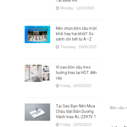
Tại BM8.VN
Monday,
12/01/2026
Nên chọn bồn cầu một
khối hay hai khối? So
sánh chi tiết từ A–Z
Thursday,
19/06/2025
Vì sao bồn cầu treo
tường Inax lại HOT đến
vậy
Friday,
24/02/2023
Tại Sao Bạn Nên Mua
Bồn cầu m
Chậu Đặt Bàn Dương
Vành Inax AL-2397V ?
Friday,
24/02/2023