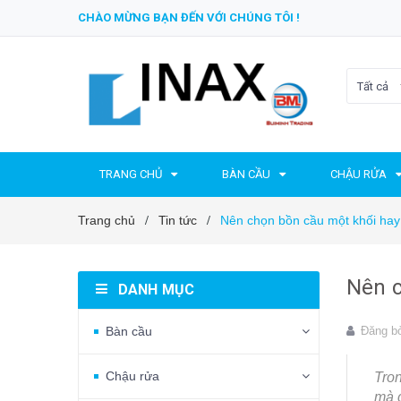
CHÀO MỪNG BẠN ĐẾN VỚI CHÚNG TÔI !
Tất cả
TRANG CHỦ
BÀN CẦU
CHẬU RỬA
Trang chủ
Tin tức
Nên chọn bồn cầu một khối hay h
/
/
Nên c
DANH MỤC
Bàn cầu
Đăng b
Chậu rửa
Tron
mà c