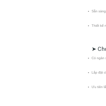
Sẵn sàng 
Thiết kế 
➤ Chọ
Có ngân s
Lắp đặt c
Ưu tiên l