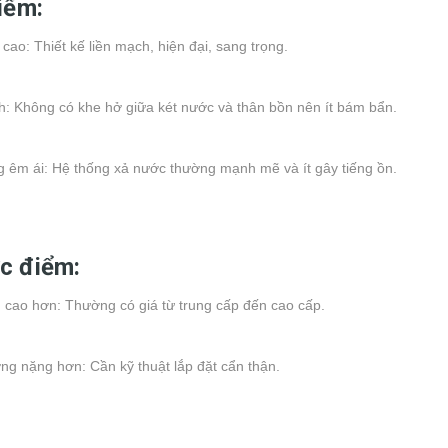
iểm:
ao: Thiết kế liền mạch, hiện đại, sang trọng.
h: Không có khe hở giữa két nước và thân bồn nên ít bám bẩn.
 êm ái: Hệ thống xả nước thường mạnh mẽ và ít gây tiếng ồn.
c điểm:
 cao hơn: Thường có giá từ trung cấp đến cao cấp.
ng nặng hơn: Cần kỹ thuật lắp đặt cẩn thận.