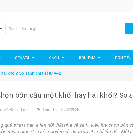
SEN VÒI
GẠCH
BỒN TẮM
BỒN TIỂU
ai khối? So sánh chi tiết từ A–Z
họn bồn cầu một khối hay hai khối? So s
ởi
Vũ Đình Thành
Thứ Thu,
19/06/2025
g quá trình hoàn thiện nội thất nhà vệ sinh, việc lựa chọn bồ
òn quyết định đến trải nghiệm sử dụng và chi phí lâu dài. Một 