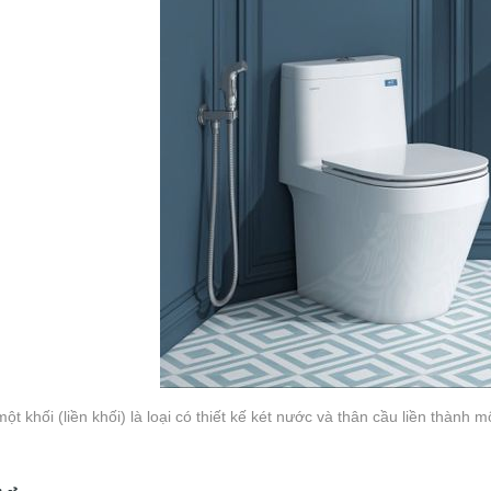
ột khối (liền khối) là loại có thiết kế két nước và thân cầu liền thành m