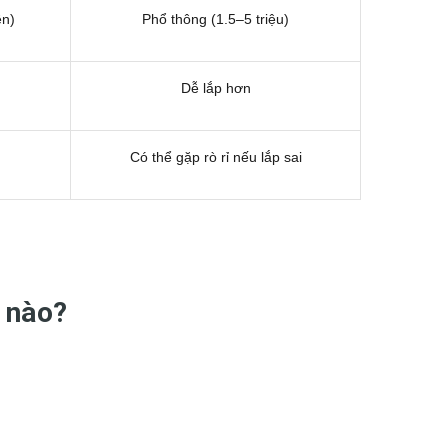
ên)
Phổ thông (1.5–5 triệu)
Dễ lắp hơn
Có thể gặp rò rỉ nếu lắp sai
 nào?