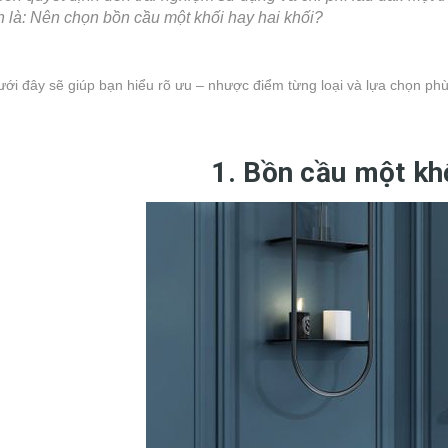
 là: Nên chọn bồn cầu một khối hay hai khối?
dưới đây sẽ giúp bạn hiểu rõ ưu – nhược điểm từng loại và lựa chọn ph
1. Bồn cầu một khố