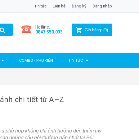
Tin tức
Liên hệ
Đăng ký
Đăng nhập
Hotline:
Giỏ hàng:
(
0
)
0847.550.033
COMBO - PHỤ KIỆN
TIN TỨC
ánh chi tiết từ A–Z
n cầu phù hợp không chỉ ảnh hưởng đến thẩm mỹ
trong những câu hỏi thường gặp nhất tại Bùi