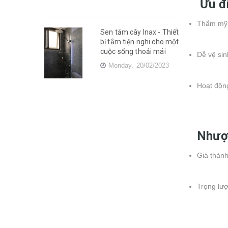
Ưu đ
Thẩm mỹ c
Sen tắm cây Inax - Thiết
bị tắm tiện nghi cho một
cuộc sống thoải mái
Dễ vệ sin
Monday,
20/02/2023
Hoạt động
Nhượ
Giá thành
Trọng lượ