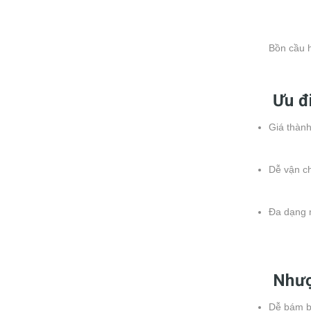
Bồn cầu h
Ưu đ
Giá thành
Dễ vận ch
Đa dạng m
Nhượ
Dễ bám bẩ