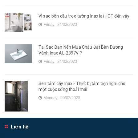
Vì sao bồn cầu treo tường Inax lại HOT đến vậy
Friday,
24/02/2023
Tại Sao Bạn Nên Mua Chậu Đặt Bàn Dương
Vành Inax AL-2397V ?
Friday,
24/02/2023
Sen tắm cây Inax - Thiết bị tắm tiện nghi cho
một cuộc sống thoải mái
Monday,
20/02/2023
Liên hệ