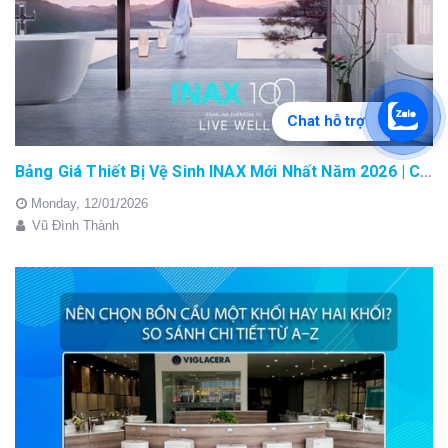
Chat hỗ trợ
Bảng Giá Thiết Bị Vệ Sinh INAX Mới Nhất Năm 2026 | Cập Nhật Liên Tục Tại BM8.VN
Monday,
12/01/2026
Vũ Đình Thành