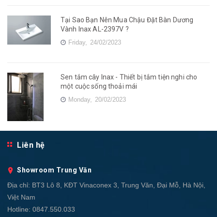
Tại Sao Bạn Nên Mua Chậu Đặt Bàn Dương
Vành Inax AL-2397V ?
Friday,
24/02/2023
Sen tắm cây Inax - Thiết bị tắm tiện nghi cho
một cuộc sống thoải mái
Monday,
20/02/2023
Liên hệ
Showroom Trung Văn
Địa chỉ:
BT3 Lô 8, KĐT Vinaconex 3, Trung Văn, Đại Mỗ, Hà Nội,
Việt Nam
Hotline:
0847.550.033