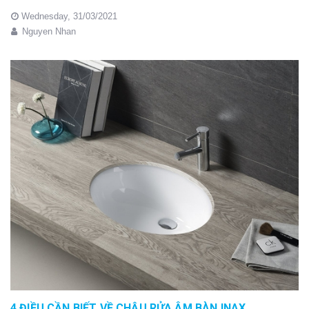
Wednesday,
31/03/2021
Nguyen Nhan
4 ĐIỀU CẦN BIẾT VỀ CHẬU RỬA ÂM BÀN INAX