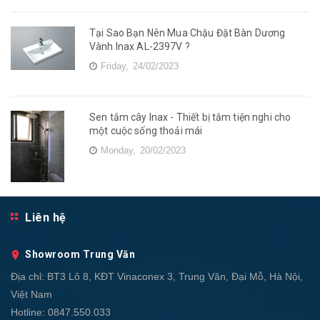
Tại Sao Bạn Nên Mua Chậu Đặt Bàn Dương
Vành Inax AL-2397V ?
Friday,
24/02/2023
Sen tắm cây Inax - Thiết bị tắm tiện nghi cho
một cuộc sống thoải mái
Monday,
20/02/2023
Liên hệ
Showroom Trung Văn
Địa chỉ:
BT3 Lô 8, KĐT Vinaconex 3, Trung Văn, Đại Mỗ, Hà Nội,
Việt Nam
Hotline:
0847.550.033