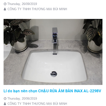
Thursday,
26/09/2019
CÔNG TY TNHH THƯƠNG MẠI BÙI MINH
Lí do bạn nên chọn CHẬU RỬA ÂM BÀN INAX AL-2298V
Thursday,
20/06/2019
CÔNG TY TNHH THƯƠNG MẠI BÙI MINH