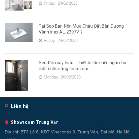
Friday,
24/02/2023
Tại Sao Bạn Nên Mua Chậu Đặt Bàn Dương
Vành Inax AL-2397V ?
Friday,
24/02/2023
Sen tắm cây Inax - Thiết bị tắm tiện nghi cho
một cuộc sống thoải mái
Monday,
20/02/2023
Liên hệ
Showroom Trung Văn
Địa chỉ:
BT3 Lô 8, KĐT Vinaconex 3, Trung Văn, Đại Mỗ, Hà Nội,