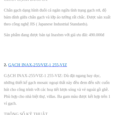
Chân gạch dạng hình đuôi cá ngăn ngừa tình trạng gạch rơi, độ
bám dính giữa chân gạch và lớp áo tường rất chắc. Được sản xuất
theo công nghệ JIS ( Japanese Industrial Standards).
Sản phẩm đang được bán tại Inaxbm với giá ưu đãi: 490.000đ
2.
GẠCH INAX-255/VIZ-1 255-VIZ
GẠCH INAX-255/VIZ-1 255-VIZ: Dù đặt ngang hay dọc,
những thiết kế gạch mosaic ngoại thất này đều đem đến sức cuốn
hút cho công trình với các hoạ tiết lượn sóng và vẻ ngoài gồ ghề.
Phù hợp cho nhà biệt thự, villas. Ba gam màu được kết hợp trên 1
vỉ gạch.
THÔNG SỐ KỸ THUẬT