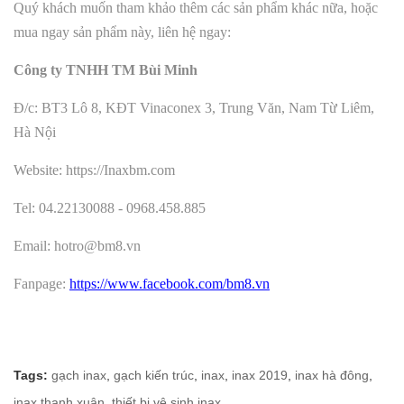
Quý khách muốn tham khảo thêm các sản phẩm khác nữa, hoặc
mua ngay sản phẩm này, liên hệ ngay:
Công ty TNHH TM Bùi Minh
Đ/c: BT3 Lô 8, KĐT Vinaconex 3, Trung Văn, Nam Từ Liêm,
Hà Nội
Website: https://Inaxbm.com
Tel: 04.22130088 - 0968.458.885
Email: hotro@bm8.vn
Fanpage:
https://www.facebook.com/bm8.vn
Tags:
gạch inax
,
gạch kiến trúc
,
inax
,
inax 2019
,
inax hà đông
,
inax thanh xuân
,
thiết bị vệ sinh inax