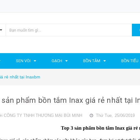
SEN VÒI
GẠCH
BỒN TẮM
BỒN TIỂU
á rẻ nhất tại Inaxbm
 sản phẩm bồn tắm Inax giá rẻ nhất tại 
ởi
CÔNG TY TNHH THƯƠNG MẠI BÙI MINH
Thứ Tue,
25/06/2019
Top 3 sản phẩm bồn tắm Inax giá rẻ 