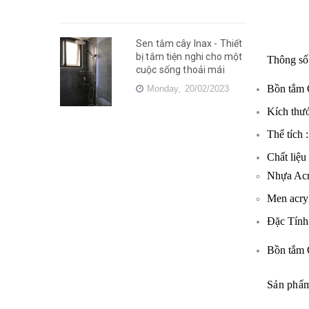
Sen tắm cây Inax - Thiết
bị tắm tiện nghi cho một
Thông số 
cuộc sống thoải mái
Bồn tắm
Monday,
20/02/2023
Kích thư
Thể tích 
Chất liệu
Nhựa Acr
Men acry
Đặc Tính
Bồn tắm 
Sản phẩm