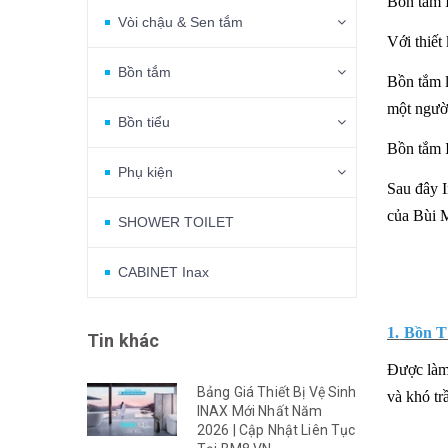
Bồn tắm I
Vòi chậu & Sen tắm
Với thiết
Bồn tắm
Bồn tắm 
một người
Bồn tiểu
Bồn tắm I
Phụ kiện
Sau đây I
của Bùi 
SHOWER TOILET
CABINET Inax
1.
Bồn T
Tin khác
Được làm 
Bảng Giá Thiết Bị Vệ Sinh
và khó t
INAX Mới Nhất Năm
2026 | Cập Nhật Liên Tục