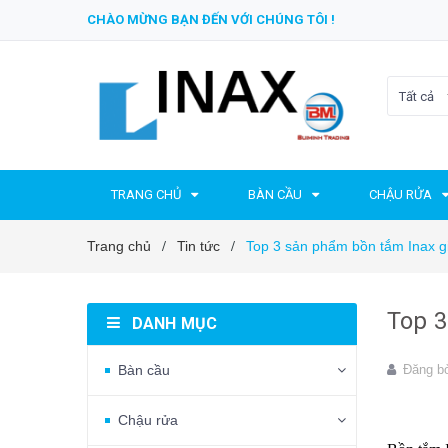
CHÀO MỪNG BẠN ĐẾN VỚI CHÚNG TÔI !
Tất cả
TRANG CHỦ
BÀN CẦU
CHẬU RỬA
Trang chủ
Tin tức
Top 3 sản phẩm bồn tắm Inax gi
/
/
Top 3
DANH MỤC
Bàn cầu
Đăng b
Chậu rửa