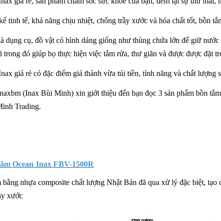
nax giá rẻ, sản phẩm chăm sóc sức khỏe của bạn, đem lại sự thư thái, t
 kế tinh tế, khả năng chịu nhiệt, chống trầy xước và hóa chất tốt, bồn 
là
dụng cụ, đồ vật có hình dáng giống như thùng chứa lớn để giữ nước 
 trong đó giúp họ thực hiện việc tắm rửa, thư giãn và được được đặt t
nax giá rẻ có đặc điểm giá thành vừa túi tiền, tính năng và chất lượng 
naxbm (Inax Bùi Minh) xin giới thiệu đến bạn đọc 3 sản phẩm bồn tắm 
Minh Trading.
ắm Ocean Inax FBV-1500R
bằng nhựa composite chất lượng Nhật Bản đã qua xử lý đặc biệt, tạo c
rầy xước