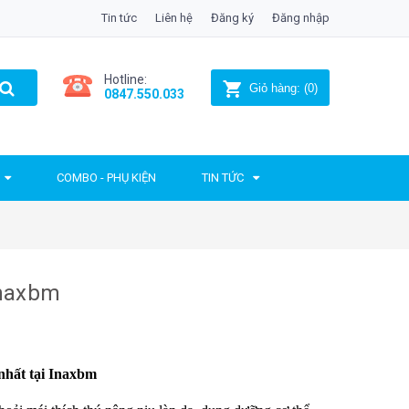
Tin tức
Liên hệ
Đăng ký
Đăng nhập
Hotline:
Giỏ hàng:
(
0
)
0847.550.033
COMBO - PHỤ KIỆN
TIN TỨC
Inaxbm
nhất tại Inaxbm