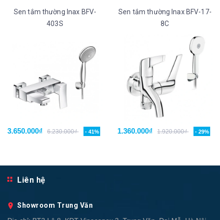
Sen tắm thường Inax BFV-
Sen tắm thường Inax BFV-17-
403S
8C
3.650.000₫
1.360.000₫
6.230.000₫
1.920.000₫
- 41%
- 29%
Liên hệ
Showroom Trung Văn