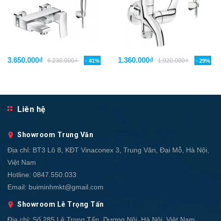
3.650.000₫
1.360.000₫
6.230.000₫
1.920.000₫
- 41%
- 29%
Liên hệ
Showroom Trung Văn
Địa chỉ:
BT3 Lô 8, KĐT Vinaconex 3, Trung Văn, Đại Mỗ, Hà Nội,
Việt Nam
Hotline:
0847.550.033
Email:
buiminhmkt@gmail.com
Showroom Lê Trọng Tấn
Địa chỉ:
Số 285 Lê Trọng Tấn, Dương Nội, Hà Nội, Việt Nam