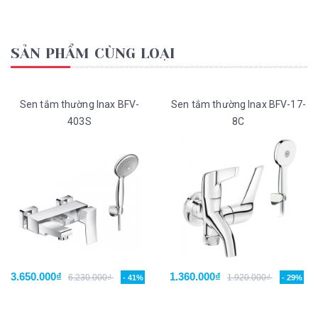
SẢN PHẨM CÙNG LOẠI
Sen tắm thường Inax BFV-
Sen tắm thường Inax BFV-17-
403S
8C
3.650.000₫
1.360.000₫
6.230.000₫
1.920.000₫
- 41%
- 29%