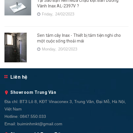
Tại Sao Bạn Nên Mua Chậu Đặt Bàn Dương
Vành Inax AL-2397V ?
Friday,
24/02/2023
Sen tắm cây Inax - Thiết bị tắm tiện nghi cho
một cuộc sống thoải mái
Monday,
20/02/2023
Liên hệ
Showroom Trung Văn
Địa chỉ:
BT3 Lô 8, KĐT Vinaconex 3, Trung Văn, Đại Mỗ, Hà Nội,
Việt Nam
Hotline:
0847.550.033
Email:
buiminhmkt@gmail.com