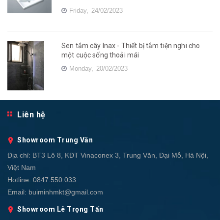
Friday,
24/02/2023
Sen tắm cây Inax - Thiết bị tắm tiện nghi cho
một cuộc sống thoải mái
Monday,
20/02/2023
Liên hệ
Showroom Trung Văn
Địa chỉ:
BT3 Lô 8, KĐT Vinaconex 3, Trung Văn, Đại Mỗ, Hà Nội,
Việt Nam
Hotline:
0847.550.033
Email:
buiminhmkt@gmail.com
Showroom Lê Trọng Tấn