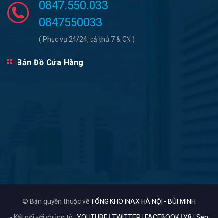
0847.550.033
0847550033
( Phục vụ 24/24, cả thứ 7 & CN )
Bản Đồ Cửa Hàng
© Bản quyền thuộc về
TỔNG KHO INAX HÀ NỘI - BÙI MINH
- Kết nối với chúng tôi:
YOUTUBE
|
TWITTER
|
FACEBOOK
|
Y8
|
Sen