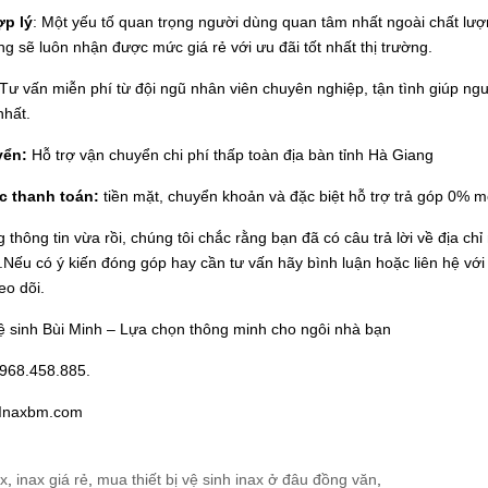
ợp lý
: Một yếu tố quan trọng người dùng quan tâm nhất ngoài chất lượn
g sẽ luôn nhận được mức giá rẻ với ưu đãi tốt nhất thị trường.
 Tư vấn miễn phí từ đội ngũ nhân viên chuyên nghiệp, tận tình giúp 
nhất.
yển:
Hỗ trợ vận chuyển chi phí thấp toàn địa bàn tỉnh Hà Giang
c thanh toán:
tiền mặt, chuyển khoản và đặc biệt hỗ trợ trả góp 0% m
 thông tin vừa rồi, chúng tôi chắc rằng bạn đã có câu trả lời về địa chỉ 
Nếu có ý kiến đóng góp hay cần tư vấn hãy bình luận hoặc liên hệ với
eo dõi.
vệ sinh Bùi Minh – Lựa chọn thông minh cho ngôi nhà bạn
0968.458.885.
Inaxbm.com
ax
,
inax giá rẻ
,
mua thiết bị vệ sinh inax ở đâu đồng văn
,