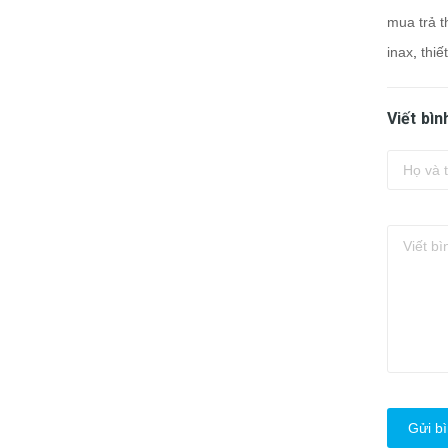
mua trả t
inax
,
thiế
Viết bìn
Gửi bì