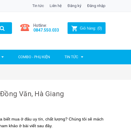
Tin tức
Liên hệ
Đăng ký
Đăng nhập
Hotline:
Giỏ hàng:
(
0
)
0847.550.033
COMBO - PHỤ KIỆN
TIN TỨC
t Đồng Văn, Hà Giang
 biết mua ở đâu uy tín, chất lượng? Chúng tôi sẽ mách
tham khảo ở bài viết sau đây.