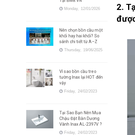
Tại BM8.VN
2. T
Monday,
12/01/2026
được
Nên chọn bồn cầu một
khối hay hai khối? So
sánh chi tiết từ A–Z
Thursday,
19/06/2025
Vì sao bồn cầu treo
tường Inax lại HOT đến
vậy
Friday,
24/02/2023
Tại Sao Bạn Nên Mua
Chậu Đặt Bàn Dương
Vành Inax AL-2397V ?
Friday,
24/02/2023