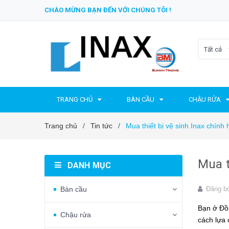
CHÀO MỪNG BẠN ĐẾN VỚI CHÚNG TÔI !
Tất cả
TRANG CHỦ
BÀN CẦU
CHẬU RỬA
Trang chủ
Tin tức
Mua thiết bị vệ sinh Inax chín
/
/
Mua t
DANH MỤC
Bàn cầu
Đăng b
Bạn ở Đồ
Chậu rửa
cách lựa 