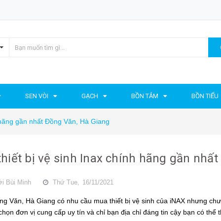
SEN VÒI
GẠCH
BỒN TẮM
BỒN TIỂU
h hãng gần nhất Đồng Văn, Hà Giang
hiết bị vệ sinh Inax chính hãng gần nhấ
ởi
Bùi Minh
Thứ Tue,
16/11/2021
ng Văn, Hà Giang có nhu cầu mua
thiết bị vệ sinh của iNAX
nhưng chưa
chọn đơn vị cung cấp uy tín và chỉ bạn địa chỉ đáng tin cậy bạn có thể 