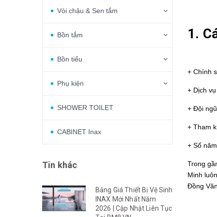
Vòi chậu & Sen tắm
1. C
Bồn tắm
Bồn tiểu
+ Chính 
Phụ kiện
+ Dịch vụ
SHOWER TOILET
+ Đội ngũ
+ Tham k
CABINET Inax
+ Số năm 
Tin khác
Trong gầ
Minh luôn
Đồng Văn
Bảng Giá Thiết Bị Vệ Sinh
INAX Mới Nhất Năm
2026 | Cập Nhật Liên Tục