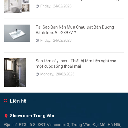
Friday,
24/02/2023
Tại Sao Bạn Nên Mua Chậu Đặt Bàn Dương
Vành Inax AL-2397V ?
Friday,
24/02/2023
Sen tắm cây Inax - Thiết bị tắm tiện nghi cho
một cuộc sống thoải mái
Monday,
20/02/2023
Liên hệ
Showroom Trung Văn
Địa chỉ:
BT3 Lô 8, KĐT Vinaconex 3, Trung Văn, Đại Mỗ, Hà Nội,