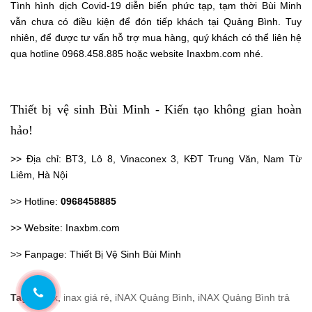
Tình hình dịch Covid-19 diễn biến phức tạp, tạm thời Bùi Minh
vẫn chưa có điều kiện để đón tiếp khách tại Quảng Bình. Tuy
nhiên, để được tư vấn hỗ trợ mua hàng, quý khách có thể liên hệ
qua hotline 0968.458.885 hoặc website
Inaxbm.com
nhé.
Thiết bị vệ sinh Bùi Minh - Kiến tạo không gian hoàn
hảo!
>> Địa chỉ: BT3, Lô 8, Vinaconex 3, KĐT Trung Văn, Nam Từ
Liêm, Hà Nội
>> Hotline:
0968458885
>> Website:
Inaxbm.com
>> Fanpage:
Thiết Bị Vệ Sinh Bùi Minh
Tags:
inax
,
inax giá rẻ
,
iNAX Quảng Bình
,
iNAX Quảng Bình trả