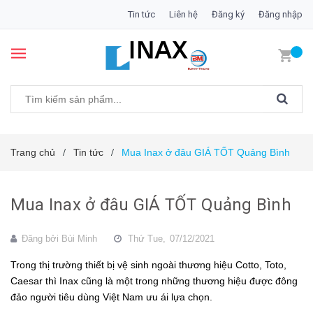
Tin tức
Liên hệ
Đăng ký
Đăng nhập
Trang chủ
Tin tức
Mua Inax ở đâu GIÁ TỐT Quảng Bình
/
/
Mua Inax ở đâu GIÁ TỐT Quảng Bình
Đăng bởi
Bùi Minh
Thứ Tue,
07/12/2021
Trong thị trường thiết bị vệ sinh ngoài thương hiệu Cotto, Toto,
Caesar thì
Inax
cũng là một trong những thương hiệu được đông
đảo người tiêu dùng Việt Nam ưu ái lựa chọn.