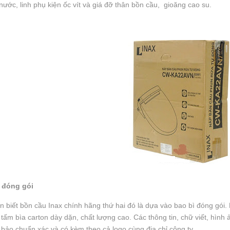
nước, linh phụ kiện ốc vít và giá đỡ thân bồn cầu, gioăng cao su.
ì đóng gói
 biết bồn cầu Inax chính hãng thứ hai đó là dựa vào bao bì đóng gói. 
tấm bìa carton dày dặn, chất lượng cao. Các thông tin, chữ viết, hình ả
bảo chuẩn xác và có kèm theo cả logo cùng địa chỉ công ty.