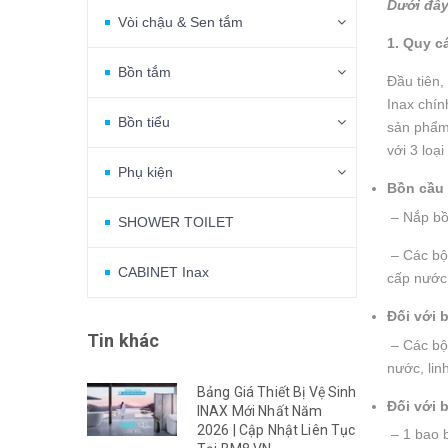
Dưới đây
Vòi chậu & Sen tắm
1. Quy 
Bồn tắm
Đầu tiên,
Inax chín
Bồn tiểu
sản phẩm 
với 3 loạ
Phụ kiện
Bồn cầu 
– Nắp bồ
SHOWER TOILET
– Các bộ 
CABINET Inax
cấp nước,
Đối với 
Tin khác
– Các bộ 
nước, lin
Bảng Giá Thiết Bị Vệ Sinh
Đối với 
INAX Mới Nhất Năm
2026 | Cập Nhật Liên Tục
– 1 bao b