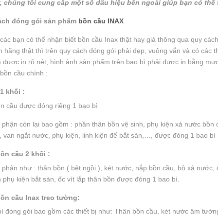
, chúng tôi cung cấp một số dấu hiệu bên ngoài giúp bạn có thể 
cách đóng gói sản phẩm
bồn cầu INAX
 các bạn có thể nhận biết bồn cầu Inax thật hay giả thông qua quy cá
h hãng thật thì trên quy cách đóng gói phải đẹp, vuông vắn và có các 
được in rõ nét, hình ảnh sản phẩm trên bao bì phải được in bằng mự
i bồn cầu chính :
1 khối :
n cầu được đóng riêng 1 bao bì
phận còn lại bao gồm : phần thân bồn vệ sinh, phụ kiện xả nước bồn c
 van ngắt nước, phụ kiện, linh kiện để bắt sàn,…, được đóng 1 bao bì 
bồn cầu 2 khối :
phận như : thân bồn ( bệt ngồi ), két nước, nắp bồn cầu, bộ xả nước, 
h phụ kiện bắt sàn, ốc vít lắp thân bồn được đóng 1 bao bì.
bồn cầu Inax treo tường:
ì đóng gói bao gồm các thiết bị như: Thân bồn cầu, két nước âm tường