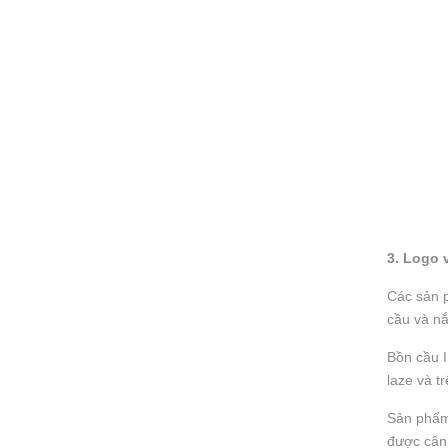
3. Logo 
Các sản p
cầu và nắ
Bồn cầu I
laze và t
Sản phẩm 
được cân 