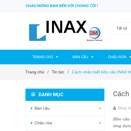
CHÀO MỪNG BẠN ĐẾN VỚI CHÚNG TÔI !
Tất cả
TRANG CHỦ
BÀN CẦU
CHẬU RỬA
Trang chủ
Tin tức
Cách nhận biết bồn cầu INAX th
/
/
Cách 
DANH MỤC
Bàn cầu
Đăng b
Bồn cầu 
Chậu rửa
ứng dụng