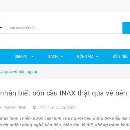
SEN VÒI
GẠCH
BỒN TẮM
BỒN TIỂU
ật qua vẻ bên ngoài
nhận biết bồn cầu INAX thật qua vẻ bên 
ởi
Nguyen Nhan
Thứ Tue,
25/02/2020
inax luôn chiếm được cảm tình của người tiêu dùng bởi mẫu mã đẹ
 rất nhiều công nghệ tiên tiến, hiện đại. Vì thế, không tránh khỏi