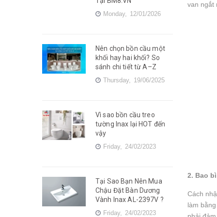
Tại BM8.VN
van ngắt 
Monday,
12/01/2026
Nên chọn bồn cầu một
khối hay hai khối? So
sánh chi tiết từ A–Z
Thursday,
19/06/2025
Vì sao bồn cầu treo
tường Inax lại HOT đến
vậy
Friday,
24/02/2023
2. Bao b
Tại Sao Bạn Nên Mua
Chậu Đặt Bàn Dương
Cách nhận
Vành Inax AL-2397V ?
làm bằng 
Friday,
24/02/2023
phải đảm 