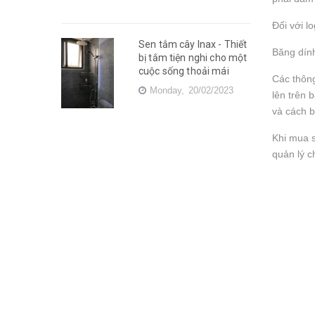
Đối với l
Sen tắm cây Inax - Thiết
Băng dính
bị tắm tiện nghi cho một
cuộc sống thoải mái
Các thông
Monday,
20/02/2023
lên trên 
và cách 
Khi mua s
quản lý c