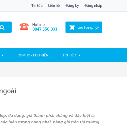
Tin tức
Liên hệ
Đăng ký
Đăng nhập
Hotline:
Giỏ hàng:
(
0
)
0847.550.033
COMBO - PHỤ KIỆN
TIN TỨC
ngoài
p, đa dạng, giá thành phải chăng và đặc biệt là
 các hiện tượng hàng nhái, hàng giả trên thị trường.