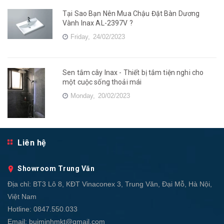
Tại Sao Bạn Nên Mua Chậu Đặt Bàn Dương
Vành Inax AL-2397V ?
Friday,
24/02/2023
Sen tắm cây Inax - Thiết bị tắm tiện nghi cho
một cuộc sống thoải mái
Monday,
20/02/2023
Liên hệ
Showroom Trung Văn
Địa chỉ:
BT3 Lô 8, KĐT Vinaconex 3, Trung Văn, Đại Mỗ, Hà Nội,
Việt Nam
Hotline:
0847.550.033
Email:
buiminhmkt@gmail.com