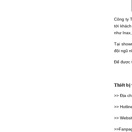
Công ty 
tới khách
như Inax,
Tại show
đội ngũ n
Để được t
Thiết bị
>> Địa ch
>> Hotlin
>> Websi
>>Fanpa