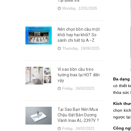
Tại BM8.VN
Monday,
12/01/2026
Nên chọn bồn cầu một
khối hay hai khối? So
sánh chi tiết từ A–Z
Thursday,
19/06/2025
Vì sao bồn cầu treo
tường Inax lại HOT đến
Đa dạng 
vậy
có thiết 
Friday,
24/02/2023
thỏa sức 
Kích thư
Tại Sao Bạn Nên Mua
chọn kíc
Chậu Đặt Bàn Dương
ngược lại
Vành Inax AL-2397V ?
Công ng
Friday,
24/02/2023