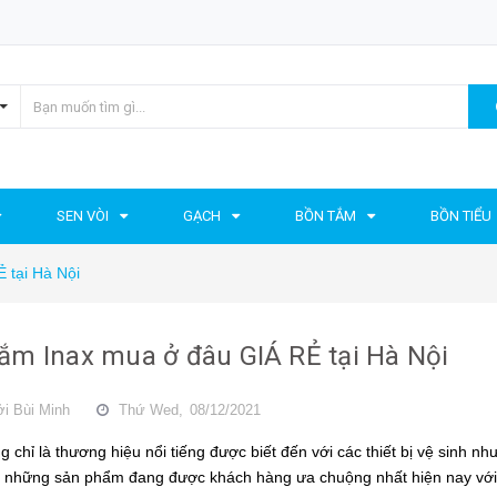
SEN VÒI
GẠCH
BỒN TẮM
BỒN TIỂU
 tại Hà Nội
ắm Inax mua ở đâu GIÁ RẺ tại Hà Nội
ởi
Bùi Minh
Thứ Wed,
08/12/2021
 chỉ là thương hiệu nổi tiếng được biết đến với các
thiết bị vệ sinh
như
 những sản phẩm đang được khách hàng ưa chuộng nhất hiện nay với t