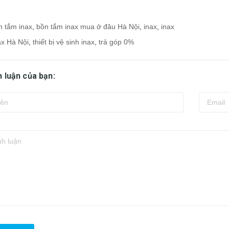
n tắm inax
,
bồn tắm inax mua ở đâu Hà Nội
,
inax
,
inax
ax Hà Nội
,
thiết bị vệ sinh inax
,
trả góp 0%
h luận của bạn: