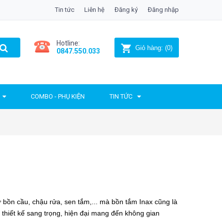
Tin tức
Liên hệ
Đăng ký
Đăng nhập
Hotline:
Giỏ hàng:
(
0
)
0847.550.033
COMBO - PHỤ KIỆN
TIN TỨC
 bồn cầu, chậu rửa, sen tắm,... mà
bồn tắm Inax
cũng là
hiết kế sang trọng, hiện đại mang đến không gian