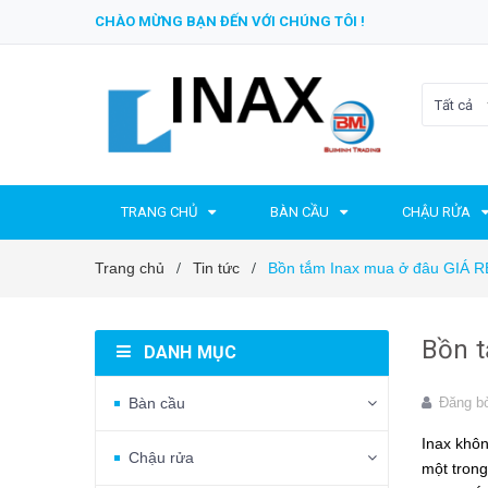
CHÀO MỪNG BẠN ĐẾN VỚI CHÚNG TÔI !
Tất cả
TRANG CHỦ
BÀN CẦU
CHẬU RỬA
Trang chủ
Tin tức
Bồn tắm Inax mua ở đâu GIÁ RẺ
/
/
Bồn t
DANH MỤC
Bàn cầu
Đăng b
Inax
không
Chậu rửa
một trong