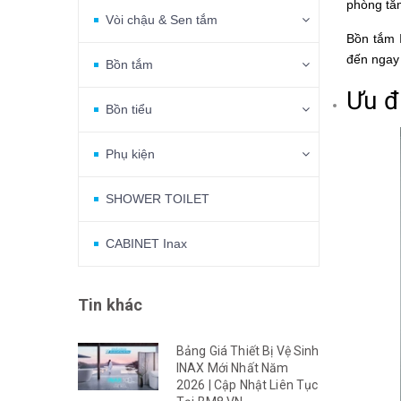
phòng tắ
Vòi chậu & Sen tắm
Bồn tắm 
đến ngay 
Bồn tắm
Ưu đ
Bồn tiểu
Phụ kiện
SHOWER TOILET
CABINET Inax
Tin khác
Bảng Giá Thiết Bị Vệ Sinh
INAX Mới Nhất Năm
2026 | Cập Nhật Liên Tục