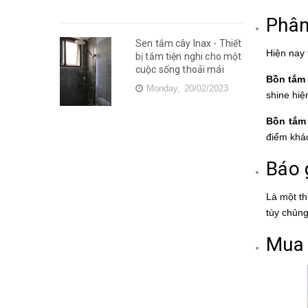
Phân
Sen tắm cây Inax - Thiết
Hiện nay 
bị tắm tiện nghi cho một
cuộc sống thoải mái
Bồn tắm
Monday,
20/02/2023
shine hiệ
Bồn tắm
điểm khá
Báo 
Là một th
tùy chủng
Mua 