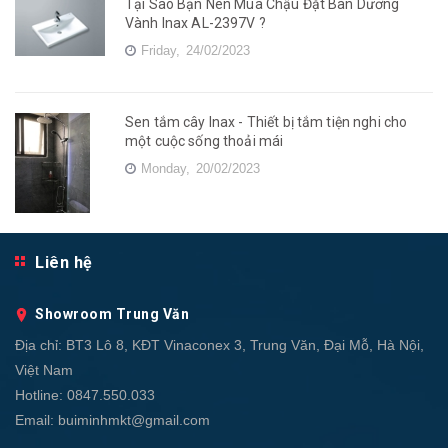
Tại Sao Bạn Nên Mua Chậu Đặt Bàn Dương
Vành Inax AL-2397V ?
Friday,
24/02/2023
Sen tắm cây Inax - Thiết bị tắm tiện nghi cho
một cuộc sống thoải mái
Monday,
20/02/2023
Liên hệ
Showroom Trung Văn
Địa chỉ:
BT3 Lô 8, KĐT Vinaconex 3, Trung Văn, Đại Mỗ, Hà Nội,
Việt Nam
Hotline:
0847.550.033
Email:
buiminhmkt@gmail.com