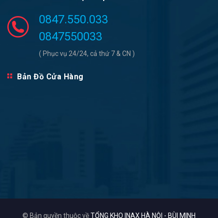
0847.550.033
0847550033
( Phục vụ 24/24, cả thứ 7 & CN )
Bản Đồ Cửa Hàng
© Bản quyền thuộc về
TỔNG KHO INAX HÀ NỘI - BÙI MINH