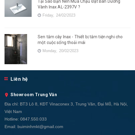
Tại Sao Bạn Nên Mua Chậu Đặt Bàn Dương
Vành Inax AL-2397V ?
Friday,
24/02/2023
Sen tắm cây Inax - Thiết bị tắm tiện nghi cho
một cuộc sống thoải mái
Monday,
20/02/2023
Liên hệ
Showroom Trung Văn
Địa chỉ:
BT3 Lô 8, KĐT Vinaconex 3, Trung Văn, Đại Mỗ, Hà Nội,
Việt Nam
Hotline:
0847.550.033
Email:
buiminhmkt@gmail.com