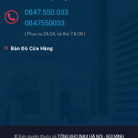
0847.550.033
0847550033
( Phục vụ 24/24, cả thứ 7 & CN )
Bản Đồ Cửa Hàng
© Bản quyền thuộc về
TỔNG KHO INAX HÀ NỘI - BÙI MINH