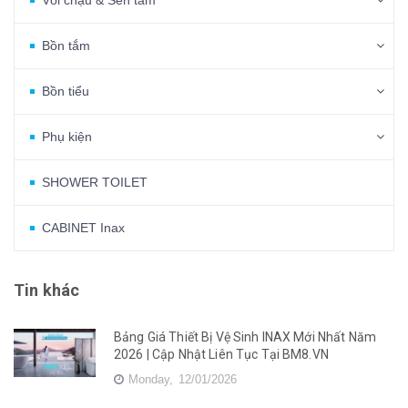
Vòi chậu & Sen tắm
Bồn tắm
Bồn tiểu
Phụ kiện
SHOWER TOILET
CABINET Inax
Tin khác
Bảng Giá Thiết Bị Vệ Sinh INAX Mới Nhất Năm
2026 | Cập Nhật Liên Tục Tại BM8.VN
Monday,
12/01/2026