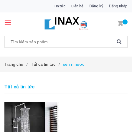
Tin tức
Liên hệ
Đăng ký
Đăng nhập
Trang chủ
Tất cả tin tức
sen rỉ nước
/
/
Tất cả tin tức