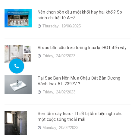
Nên chọn bồn cầu một khối hay hai khối? So
sánh chi tiết từ A–Z
Thursday,
19/06/2025
Vì sao bồn cầu treo tường Inax lại HOT đến vậy
Friday,
24/02/2023
Tại Sao Bạn Nên Mua Chậu Đặt Bàn Dương
Vành Inax AL-2397V ?
Friday,
24/02/2023
Sen tắm cây Inax - Thiết bị tắm tiện nghi cho
một cuộc sống thoải mái
Monday,
20/02/2023