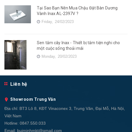
Tại Sao Bạn Nên Mua Chậu Đặt Bàn Dương
Vành Inax AL-2397V ?
Friday,
24/02/2023
Sen tắm cây Inax - Thiết bị tắm tiện nghi cho
một cuộc sống thoải mái
Monday,
20/02/2023
Liên hệ
Showroom Trung Văn
Địa chỉ:
BT3 Lô 8, KĐT Vinaconex 3, Trung Văn, Đại Mỗ, Hà Nội,
Việt Nam
Hotline:
0847.550.033
Email:
buiminhmkt@gmail.com