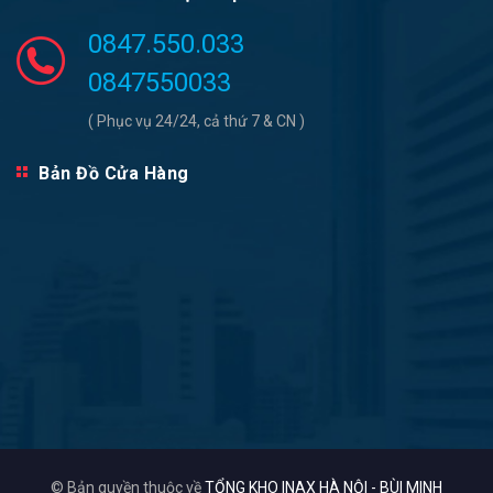
0847.550.033
0847550033
( Phục vụ 24/24, cả thứ 7 & CN )
Bản Đồ Cửa Hàng
© Bản quyền thuộc về
TỔNG KHO INAX HÀ NỘI - BÙI MINH