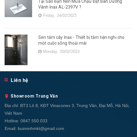
Tại Sao Bạn Nên Mua Chậu Đặt Bàn Dương
Vành Inax AL-2397V ?
Friday,
24/02/2023
Sen tắm cây Inax - Thiết bị tắm tiện nghi cho
một cuộc sống thoải mái
Monday,
20/02/2023
Liên hệ
Showroom Trung Văn
Địa chỉ:
BT3 Lô 8, KĐT Vinaconex 3, Trung Văn, Đại Mỗ, Hà Nội,
Việt Nam
Hotline:
0847.550.033
Email:
buiminhmkt@gmail.com