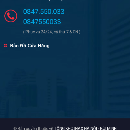
0847.550.033
0847550033
( Phục vụ 24/24, cả thứ 7 & CN )
Bản Đồ Cửa Hàng
© Bản quyền thuộc về
TỔNG KHO INAX HÀ NỘI - BÙI MINH