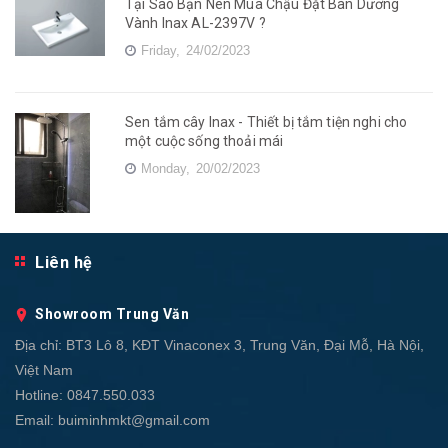
Tại Sao Bạn Nên Mua Chậu Đặt Bàn Dương
Vành Inax AL-2397V ?
Friday,
24/02/2023
Sen tắm cây Inax - Thiết bị tắm tiện nghi cho
một cuộc sống thoải mái
Monday,
20/02/2023
Liên hệ
Showroom Trung Văn
Địa chỉ:
BT3 Lô 8, KĐT Vinaconex 3, Trung Văn, Đại Mỗ, Hà Nội,
Việt Nam
Hotline:
0847.550.033
Email:
buiminhmkt@gmail.com