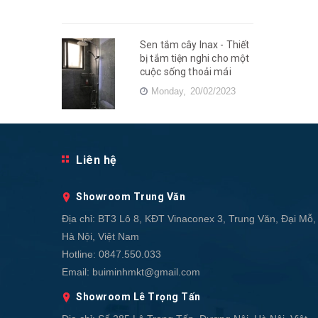
Sen tắm cây Inax - Thiết
bị tắm tiện nghi cho một
cuộc sống thoải mái
Monday,
20/02/2023
Liên hệ
Showroom Trung Văn
Địa chỉ:
BT3 Lô 8, KĐT Vinaconex 3, Trung Văn, Đại Mỗ,
Hà Nội, Việt Nam
Hotline:
0847.550.033
Email:
buiminhmkt@gmail.com
Showroom Lê Trọng Tấn