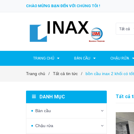
CHÀO MỪNG BẠN ĐẾN VỚI CHÚNG TÔI !
Tất cả
TRANG CHỦ
BÀN CẦU
CHẬU RỬA
Trang chủ
Tất cả tin tức
bồn cầu inax 2 khối có tố
/
/
Tất cả t
DANH MỤC
Bàn cầu
Chậu rửa