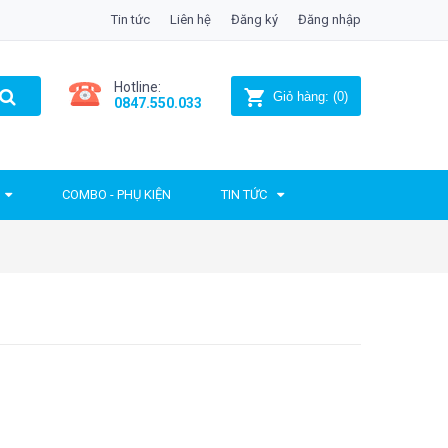
Tin tức
Liên hệ
Đăng ký
Đăng nhập
Hotline:
Giỏ hàng:
(
0
)
0847.550.033
COMBO - PHỤ KIỆN
TIN TỨC