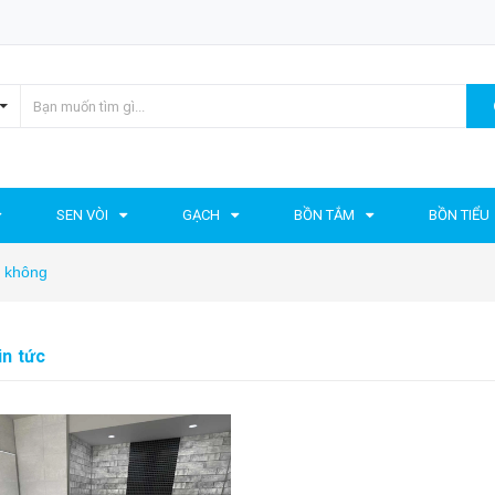
SEN VÒI
GẠCH
BỒN TẮM
BỒN TIỂU
t không
in tức