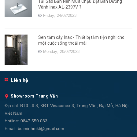
Tại Sao Bạn Nên Mua Chậu Đặt Bàn Dương
Vành Inax AL-2397V ?
Friday,
24/02/2023
Sen tắm cây Inax - Thiết bị tắm tiện nghi cho
một cuộc sống thoải mái
Monday,
20/02/2023
Liên hệ
Showroom Trung Văn
Địa chỉ:
BT3 Lô 8, KĐT Vinaconex 3, Trung Văn, Đại Mỗ, Hà Nội,
Việt Nam
Hotline:
0847.550.033
Email:
buiminhmkt@gmail.com