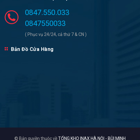
0847.550.033
0847550033
( Phục vụ 24/24, cả thứ 7 & CN )
Bản Đồ Cửa Hàng
© Bản quyền thuộc về
TỔNG KHO INAX HÀ NỘI - BÙI MINH