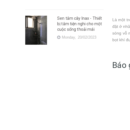
Sen tắm cây Inax - Thiết
Là một tr
bị tắm tiện nghi cho một
đặt ở nhữ
cuộc sống thoải mái
sóng vỗ m
Monday,
20/02/2023
bọt khí 
Báo 