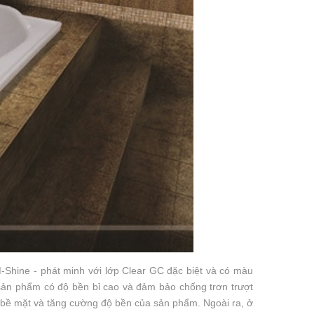
hine - phát minh với lớp Clear GC đặc biệt và có màu
sản phẩm có độ bền bỉ cao và đảm bảo chống trơn trượt
a bề mặt và tăng cường độ bền của sản phẩm. Ngoài ra, ở