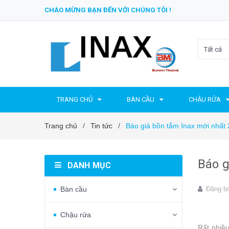
CHÀO MỪNG BẠN ĐẾN VỚI CHÚNG TÔI !
Tất cả
TRANG CHỦ
BÀN CẦU
CHẬU RỬA
Trang chủ
Tin tức
Báo giá bồn tắm Inax mới nhất
/
/
Báo g
DANH MỤC
Bàn cầu
Đăng b
Chậu rửa
Rất nhiề