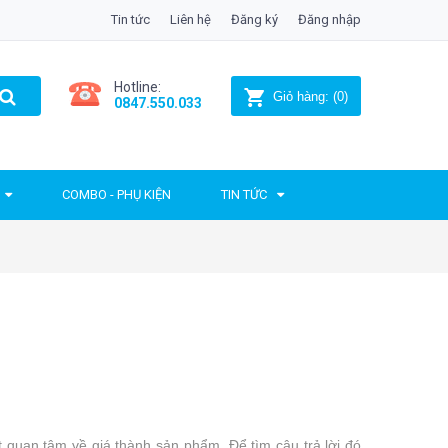
Tin tức
Liên hệ
Đăng ký
Đăng nhập
Hotline:
Giỏ hàng:
(
0
)
0847.550.033
COMBO - PHỤ KIỆN
TIN TỨC
 quan tâm về giá thành sản phẩm. Để tìm câu trả lời đó