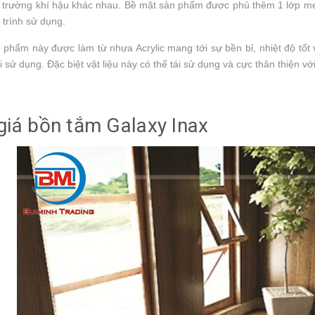
ôi trường khí hậu khác nhau. Bề mặt sản phẩm được phủ thêm 1 lớp m
 trình sử dụng.
phẩm này được làm từ nhựa Acrylic mang tới sự bền bỉ, nhiệt độ tốt
 sử dụng. Đặc biệt vật liệu này có thể tái sử dụng và cực thân thiện vớ
giá bồn tắm Galaxy Inax