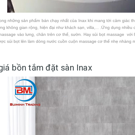
ong những sản phẩm bán chạy nhất của Inax khi mang tới cảm giác th
ng không gian rộng, hiện đại như khách sạn, villa,... .Ứng dụng nhiề
assage vào lưng, chân trên cơ thể, sườn. Hay sủi bọt massage với 8
được sủi bọt lên làm dòng nước cuồn cuộn massage cơ thể nhẹ nhàng 
giá bồn tắm đặt sàn Inax