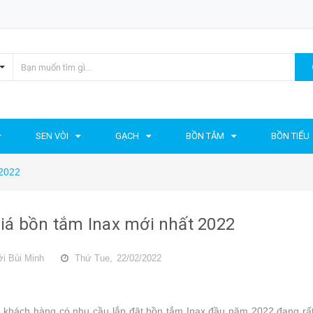
SEN VÒI
GẠCH
BỒN TẮM
BỒN TIỂU
 2022
iá bồn tắm Inax mới nhất 2022
ởi
Bùi Minh
Thứ Tue,
22/02/2022
u khách hàng có nhu cầu lắp đặt bồn tắm Inax đầu năm 2022 đang rất