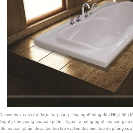
Galaxy Inax cao cấp được ứng dụng công nghệ hàng đầu Nhật Bản M-S
tăng độ bóng sáng của sản phẩm. Ngoài ra, công nghệ này còn giúp 
 Bề mặt sản phẩm được tạo bởi lớp vật liệu đặc biệt, tạo độ phẳng củ