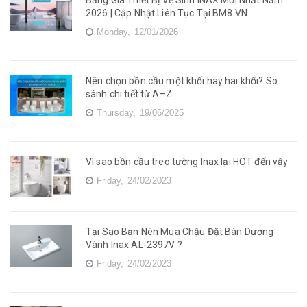
Bảng Giá Thiết Bị Vệ Sinh INAX Mới Nhất Năm
2026 | Cập Nhật Liên Tục Tại BM8.VN
Monday,
12/01/2026
Nên chọn bồn cầu một khối hay hai khối? So
sánh chi tiết từ A–Z
Thursday,
19/06/2025
Vì sao bồn cầu treo tường Inax lại HOT đến vậy
Friday,
24/02/2023
Tại Sao Bạn Nên Mua Chậu Đặt Bàn Dương
Vành Inax AL-2397V ?
Friday,
24/02/2023