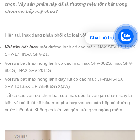
chọn. Vậy sản phẩm này đã là thương hiệu tốt nhất trong
nhóm vòi bếp này chưa?
Hiện tại, Inax đang phân phối các loại vòi rửa chén bát như sau:
Chat hỗ trợ
Vòi rửa bát Inax
một đường lạnh có các mã : INAX SFV-17, INAX
SFV-17, INAX SFV-21.
Vòi rửa bát Inax nóng lạnh có các mã: Inax SFV-802S, Inax SFV-
801S, INAX SFV-2011S …..
Vòi rửa bát Inax nóng lạnh dây rút có các mã : JF-NB454SX ,
SFV-1013SX, JF-AB466SYX(JW) …
Tất cả các vòi rửa chén bát của Inax đều là vòi gắn chậu. Đây là
kiểu vòi có thiết kế kiểu mới phù hợp với các căn bếp có đường
nước hiện đại. Không có kiểu vòi gắn tường và ngổng mềm.