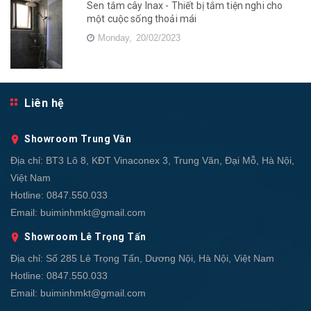
Sen tắm cây Inax - Thiết bị tắm tiện nghi cho
một cuộc sống thoải mái
Monday,
20/02/2023
Liên hệ
Showroom Trung Văn
Địa chỉ:
BT3 Lô 8, KĐT Vinaconex 3, Trung Văn, Đại Mỗ, Hà Nội,
Việt Nam
Hotline:
0847.550.033
Email:
buiminhmkt@gmail.com
Showroom Lê Trọng Tấn
Địa chỉ:
Số 285 Lê Trọng Tấn, Dương Nội, Hà Nội, Việt Nam
Hotline:
0847.550.033
Email:
buiminhmkt@gmail.com