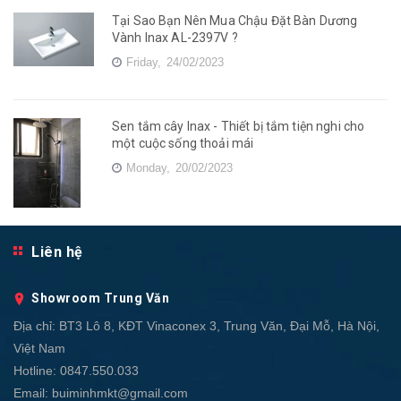
Tại Sao Bạn Nên Mua Chậu Đặt Bàn Dương
Vành Inax AL-2397V ?
Friday,
24/02/2023
Sen tắm cây Inax - Thiết bị tắm tiện nghi cho
một cuộc sống thoải mái
Monday,
20/02/2023
Liên hệ
Showroom Trung Văn
Địa chỉ:
BT3 Lô 8, KĐT Vinaconex 3, Trung Văn, Đại Mỗ, Hà Nội,
Việt Nam
Hotline:
0847.550.033
Email:
buiminhmkt@gmail.com