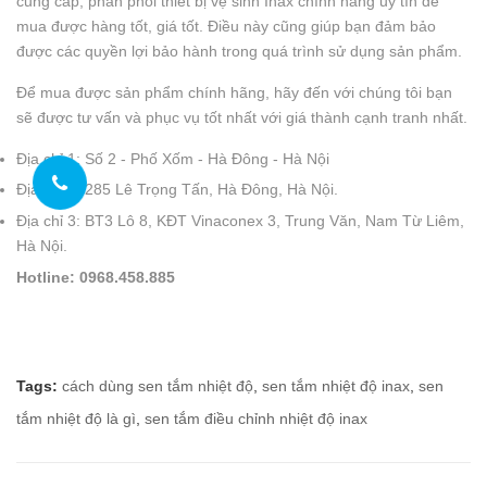
cung cấp, phân phối thiết bị vệ sinh Inax chính hãng uy tín để
mua được hàng tốt, giá tốt. Điều này cũng giúp bạn đảm bảo
được các quyền lợi bảo hành trong quá trình sử dụng sản phẩm.
Để mua được sản phẩm chính hãng, hãy đến với chúng tôi bạn
sẽ được tư vấn và phục vụ tốt nhất với giá thành cạnh tranh nhất.
Địa chỉ 1: Số 2 - Phố Xốm - Hà Đông - Hà Nội
Địa chỉ 2: 285 Lê Trọng Tấn, Hà Đông, Hà Nội.
Địa chỉ 3: BT3 Lô 8, KĐT Vinaconex 3, Trung Văn, Nam Từ Liêm,
Hà Nội.
Hotline: 0968.458.885
Tags:
cách dùng sen tắm nhiệt độ
,
sen tắm nhiệt độ inax
,
sen
tắm nhiệt độ là gì
,
sen tắm điều chỉnh nhiệt độ inax