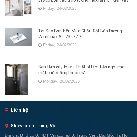
Friday,
24/02/2023
Tại Sao Bạn Nên Mua Chậu Đặt Bàn Dương
Vành Inax AL-2397V ?
Friday,
24/02/2023
Sen tắm cây Inax - Thiết bị tắm tiện nghi cho
một cuộc sống thoải mái
Monday,
20/02/2023
Liên hệ
Showroom Trung Văn
Địa chỉ:
BT3 Lô 8, KĐT Vinaconex 3, Trung Văn, Đại Mỗ, Hà Nội,