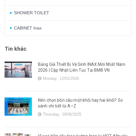
SHOWER TOILET
CABINET Inax
Tin khác
Bảng Giá Thiết Bị Vệ Sinh INAX Mới Nhất Năm
2026 | Cập Nhật Liên Tục Tại BM8.VN
Monday,
12/01/2026
Nên chọn bồn cầu một khối hay hai khối? So
sánh chi tiết từ A–Z
Thursday,
19/06/2025
Vì sao bồn cầu treo tường Inax lại HOT đến vậy