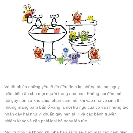
Và tất nhiên những yếu tố đó đều đem lại những tác hại nguy
hiểm tiềm ẩn cho mọi người trong nhà bạn. Không nói đến mùi
hôi gây nên sự khó chịu, phản cảm mỗi khi vào nhà vệ sinh thì
những mảng bám bẩn ố vàng là nơi trú ngụ của vô vàn những tác
nhân gây hại như vi khuẩn gây nên tả, lị và các bệnh truyền
nhiễm khác và cần phải loại bỏ ngay lập tức.
Môi trường và không khí nhà bạn sạch sẽ, tươi mát, tạo cảm giác