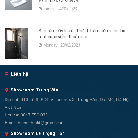
Vành Inax AL-2397V ?
Friday,
24/02/2023
Sen tắm cây Inax - Thiết bị tắm tiện nghi cho
một cuộc sống thoải mái
Monday,
20/02/2023
Liên hệ
Showroom Trung Văn
Địa chỉ:
BT3 Lô 8, KĐT Vinaconex 3, Trung Văn, Đại Mỗ, Hà Nội,
Việt Nam
Hotline:
0847.550.033
Email:
buiminhmkt@gmail.com
Showroom Lê Trọng Tấn