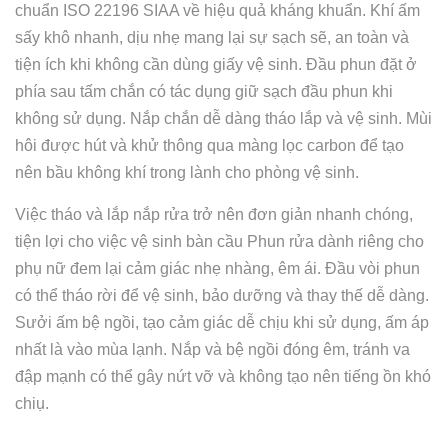
chuẩn ISO 22196 SIAA về hiệu quả kháng khuẩn. Khí ấm
sấy khô nhanh, dịu nhẹ mang lại sự sạch sẽ, an toàn và
tiện ích khi không cần dùng giấy vệ sinh. Đầu phun đặt ở
phía sau tấm chắn có tác dụng giữ sạch đầu phun khi
không sử dụng. Nắp chắn dễ dàng tháo lắp và vệ sinh. Mùi
hôi được hút và khử thông qua màng lọc carbon để tạo
nên bầu không khí trong lành cho phòng vệ sinh.
Việc tháo và lắp nắp rửa trở nên đơn giản nhanh chóng,
tiện lợi cho việc vệ sinh bàn cầu Phun rửa dành riêng cho
phụ nữ đem lại cảm giác nhẹ nhàng, êm ái. Đầu vòi phun
có thể tháo rời để vệ sinh, bảo dưỡng và thay thế dễ dàng.
Sưởi ấm bệ ngồi, tạo cảm giác dễ chịu khi sử dụng, ấm áp
nhất là vào mùa lạnh. Nắp và bệ ngồi đóng êm, tránh va
đập mạnh có thể gây nứt vỡ và không tạo nên tiếng ồn khó
chiụ.