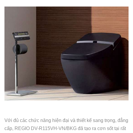
Với đủ các chức năng hiện đại và thiết kế sang trọng, đẳng
cấp, REGIO DV-R115VH-VN/BKG đã tạo ra cơn sốt tại rất