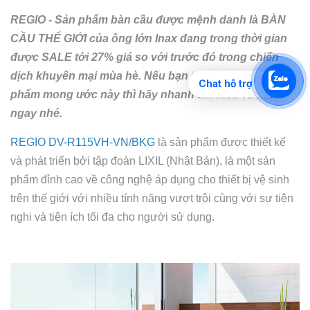
REGIO - Sản phẩm bàn cầu được mệnh danh là BÀN
CẦU THẾ GIỚI của ông lớn Inax đang trong thời gian
được SALE tới 27% giá so với trước đó trong chiến
dịch khuyến mại mùa hè. Nếu bạn muốn sở hữu sản
Chat hỗ trợ
phẩm mong ước này thì hãy nhanh tìm hiểu và rinh
ngay nhé.
REGIO DV-R115VH-VN/BKG
là sản phẩm được thiết kế
và phát triển bởi tập đoàn LIXIL (Nhật Bản), là một sản
phẩm đỉnh cao về công nghệ áp dụng cho thiết bị vệ sinh
trên thế giới với nhiều tính năng vượt trội cùng với sự tiện
nghi và tiện ích tối đa cho người sử dụng.