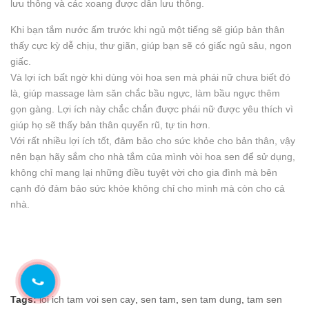
lưu thông và các xoang được dẫn lưu thông.
Khi bạn tắm nước ấm trước khi ngủ một tiếng sẽ giúp bản thân
thấy cực kỳ dễ chịu, thư giãn, giúp bạn sẽ có giấc ngủ sâu, ngon
giấc.
Và lợi ích bất ngờ khi dùng vòi hoa sen mà phái nữ chưa biết đó
là, giúp massage làm săn chắc bầu ngực, làm bầu ngực thêm
gọn gàng. Lợi ích này chắc chắn được phái nữ được yêu thích vì
giúp họ sẽ thấy bản thân quyến rũ, tự tin hơn.
Với rất nhiều lợi ích tốt, đảm bảo cho sức khỏe cho bản thân, vậy
nên bạn hãy sắm cho nhà tắm của mình vòi hoa sen để sử dụng,
không chỉ mang lại những điều tuyệt vời cho gia đình mà bên
cạnh đó đảm bảo sức khỏe không chỉ cho mình mà còn cho cả
nhà.
Tags:
loi ich tam voi sen cay
,
sen tam
,
sen tam dung
,
tam sen