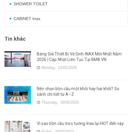
SHOWER TOILET
CABINET Inax
Tin khác
Bảng Giá Thiết Bị Vệ Sinh INAX Mới Nhất Năm
2026 | Cập Nhật Liên Tục Tại BM8.VN
Monday,
12/01/2026
Nên chọn bồn cầu một khối hay hai khối? So
sánh chi tiết từ A–Z
Thursday,
19/06/2025
Vì sao bồn cầu treo tường Inax lại HOT đến vậy
Friday,
24/02/2023