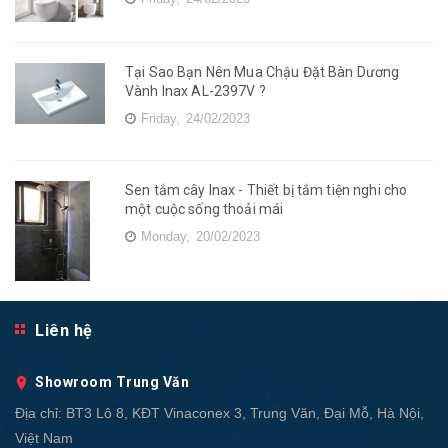
Tại Sao Bạn Nên Mua Chậu Đặt Bàn Dương
Vành Inax AL-2397V ?
Friday,
24/02/2023
Sen tắm cây Inax - Thiết bị tắm tiện nghi cho
một cuộc sống thoải mái
Monday,
20/02/2023
Liên hệ
Showroom Trung Văn
Địa chỉ:
BT3 Lô 8, KĐT Vinaconex 3, Trung Văn, Đại Mỗ, Hà Nội,
Việt Nam