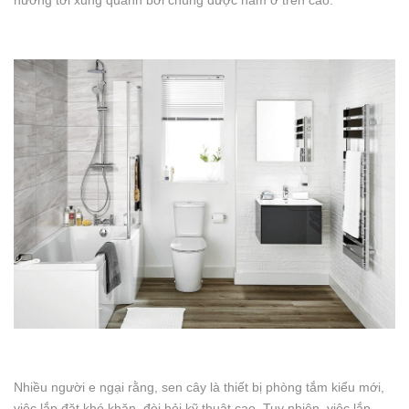
hưởng tới xung quanh bởi chúng được nằm ở trên cao.
Nhiều người e ngại rằng, sen cây là thiết bị phòng tắm kiểu mới,
việc lắp đặt khó khăn, đòi hỏi kỹ thuật cao. Tuy nhiên, việc lắp