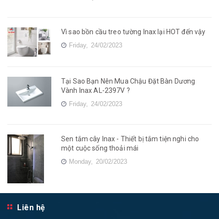
Vì sao bồn cầu treo tường Inax lại HOT đến vậy
Friday,
24/02/2023
Tại Sao Bạn Nên Mua Chậu Đặt Bàn Dương
Vành Inax AL-2397V ?
Friday,
24/02/2023
Sen tắm cây Inax - Thiết bị tắm tiện nghi cho
một cuộc sống thoải mái
Monday,
20/02/2023
Liên hệ