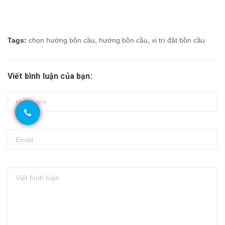
Tags:
chọn hướng bồn cầu
,
hướng bồn cầu
,
vị trí đặt bồn cầu
Viết bình luận của bạn: