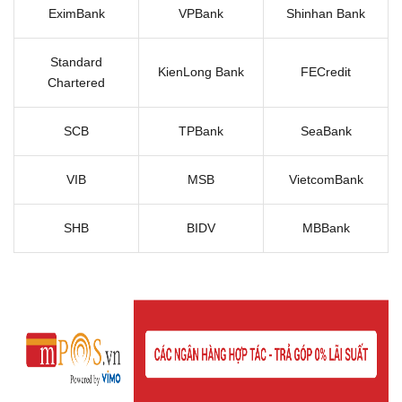
EximBank
VPBank
Shinhan Bank
Standard
KienLong Bank
FECredit
Chartered
SCB
TPBank
SeaBank
VIB
MSB
VietcomBank
SHB
BIDV
MBBank