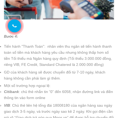
Bước 4:
Tiến hành "Thanh Toán": nhân viên thu ngân sẽ tiến hành thanh
toán số tiền mà khách hàng yêu cầu nhưng không thấp hơn số
tiền Tối thiểu mà Ngân hàng quy định (Tối thiểu 3.000.000 đồng,
riêng VIB, FE Credit, Standard Chatered là 2.000.000 đồng)
GD của khách hàng sẽ được chuyển đổi từ 7-10 ngày, khách
hàng không cần phải làm gì thêm.
Một số trường hợp ngoại lệ:
Citibank
: chủ thẻ nhắn tin “0” đến 6058, nhận đường link và điền
thông tin vào form online
VIB
: Chủ thẻ liên hệ tổng đài 18008180 của ngân hàng sau ngày
giao dịch 3-5 ngày, và trước ngày sao kê 2 ngày. Khi gọi điện cần
nói rõ “Giao dịch trả góp qua Mpos.vn” để được hỗ trợ chuyển đổi