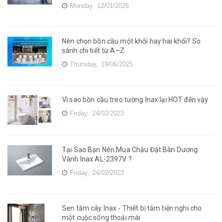
Monday,
12/01/2026
Nên chọn bồn cầu một khối hay hai khối? So
sánh chi tiết từ A–Z
Thursday,
19/06/2025
Vì sao bồn cầu treo tường Inax lại HOT đến vậy
Friday,
24/02/2023
Tại Sao Bạn Nên Mua Chậu Đặt Bàn Dương
Vành Inax AL-2397V ?
Friday,
24/02/2023
Sen tắm cây Inax - Thiết bị tắm tiện nghi cho
một cuộc sống thoải mái