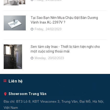
Tại Sao Bạn Nên Mua Chậu Đặt Bàn Dương
Vành Inax AL-2397V ?
Friday,
24/02/2023
Sen tắm cây Inax - Thiết bị tắm tiện nghi cho
một cuộc sống thoải mái
Monday,
20/02/2023
Liên hệ
Showroom Trung Văn
Địa chỉ:
BT3 Lô 8, KĐT Vinaconex 3, Trung Văn, Đại Mỗ, Hà Nội,
Việt Nam