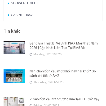
SHOWER TOILET
CABINET Inax
Tin khác
Bảng Giá Thiết Bị Vệ Sinh INAX Mới Nhất Năm
2026 | Cập Nhật Liên Tục Tại BM8.VN
Monday,
12/01/2026
Nên chọn bồn cầu một khối hay hai khối? So
sánh chi tiết từ A–Z
Thursday,
19/06/2025
Vì sao bồn cầu treo tường Inax lại HOT đến vậy
Friday,
24/02/2023