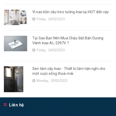
Vì sao bồn cầu treo tường Inax lại HOT đến vậy
Friday,
24/02/2023
Tại Sao Bạn Nên Mua Chậu Đặt Bàn Dương
Vành Inax AL-2397V ?
Friday,
24/02/2023
Sen tắm cây Inax - Thiết bị tắm tiện nghi cho
một cuộc sống thoải mái
Monday,
20/02/2023
Liên hệ