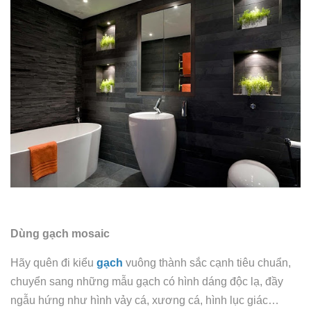
Dùng gạch mosaic
Hãy quên đi kiểu
gạch
vuông thành sắc cạnh tiêu chuẩn,
chuyển sang những mẫu gạch có hình dáng độc lạ, đầy
ngẫu hứng như hình vảy cá, xương cá, hình lục giác…