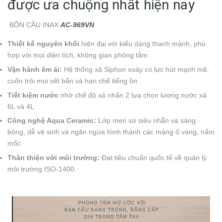
được ưa chuộng nhất hiện nay
BỒN CẦU INAX
AC-969VN
Thiết kế nguyên khối
hiện đại với kiểu dáng thanh mảnh, phù
hợp với mọi diện tích, không gian phòng tắm
Vận hành êm ái:
Hệ thống xả Siphon xoáy có lực hút mạnh mẽ,
cuốn trôi mọi vết bẩn và hạn chế tiếng ồn
Tiết kiệm nước
nhờ chế độ xả nhấn 2 lựa chọn lượng nước xả
6L và 4L
Công nghệ Aqua Ceramic:
Lớp men sứ siêu nhẵn và sáng
bóng, dễ vệ sinh và ngăn ngừa hình thành các mảng ố vàng, nấm
mốc
Thân thiện với môi trường:
Đạt tiêu chuẩn quốc tế về quản lý
môi trường ISO-1400.