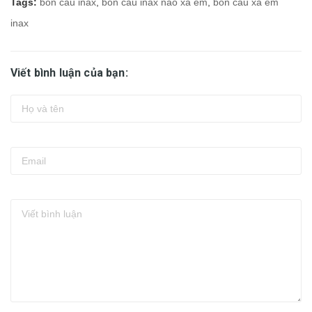
Tags:
bon cau inax
,
bồn cầu inax nào xả êm
,
bồn cầu xả êm
inax
Viết bình luận của bạn: