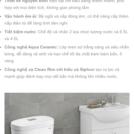
Thiết kế nguyên khối
hiện đại với kiểu dáng thanh mảnh, phù
hợp với mọi diện tích, không gian phòng tắm
Vận hành êm ái:
Bệ ngồi và nắp đóng êm, có thể nâng cấp thêm
nắp điện tử để tăng tính tiện nghi
Tiết kiệm nước:
Chế độ xả nhấn 2 lựa chọn lượng nước xả 6.5L
và 4.5L
Công nghệ Aqua Ceramic:
Lớp men sứ trắng sáng và siêu nhẵn
bóng, dễ dàng vệ sinh và hạn chế tối đa chất bám bám bẩn, ố
vàng
Công nghệ xả Clean Rim với kiểu xả Siphon
tạo ra lực xả
mạnh giúp đánh bay mọi vết bẩn mà không tốn nhiều nước.