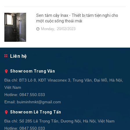
Sen tắm cây Inax - Thiết bị tắm tiện nghi cho
một cuộc sống thoải mái
Monday,
20/02/2023
Liên hệ
Showroom Trung Văn
Địa chỉ:
BT3 Lô 8, KĐT Vinaconex 3, Trung Văn, Đại Mỗ, Hà Nội,
Việt Nam
Hotline:
0847.550.033
Email:
buiminhmkt@gmail.com
Showroom Lê Trọng Tấn
Địa chỉ:
Số 285 Lê Trọng Tấn, Dương Nội, Hà Nội, Việt Nam
Hotline:
0847.550.033