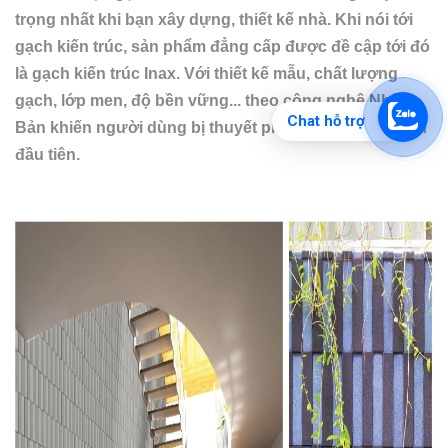
trọng nhất khi bạn xây dựng, thiết kế nhà. Khi nói tới
gạch kiến trúc, sản phẩm đẳng cấp được đề cập tới đó
là gạch kiến trúc Inax. Với thiết kế mẫu, chất lượng
gạch, lớp men, độ bền vững... theo công nghệ Nhật
Chat hỗ trợ
Bản khiến người dùng bị thuyết phục ngay từ cái nhìn
đầu tiên.