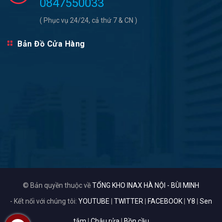
0847550033
( Phục vụ 24/24, cả thứ 7 & CN )
Bản Đồ Cửa Hàng
© Bản quyền thuộc về
TỔNG KHO INAX HÀ NỘI - BÙI MINH
- Kết nối với chúng tôi:
YOUTUBE
|
TWITTER
|
FACEBOOK
|
Y8
|
Sen
tắm
|
Chậu rửa
|
Bồn cầu