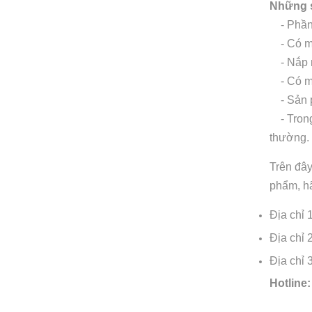
Những s
- Phần n
- Có mùi
- Nắp ng
- Có mùi
- Sản p
- Trong 
thường.
Trên đây
phẩm, hã
Địa chỉ 
Địa chỉ 
Địa chỉ 
Hotline