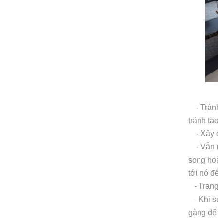
- Trán
tránh tạ
- Xây dự
- Vẫn nê
song hoà
tới nó đ
- Trang 
- Khi sử
gàng để 