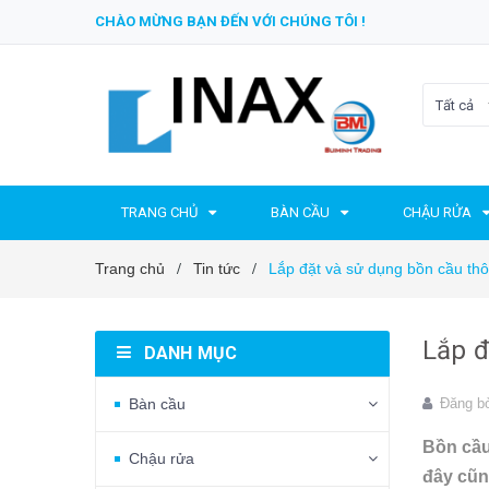
CHÀO MỪNG BẠN ĐẾN VỚI CHÚNG TÔI !
Tất cả
TRANG CHỦ
BÀN CẦU
CHẬU RỬA
Trang chủ
Tin tức
Lắp đặt và sử dụng bồn cầu thô
/
/
Lắp đ
DANH MỤC
Bàn cầu
Đăng b
Bồn cầu
Chậu rửa
đây cũn