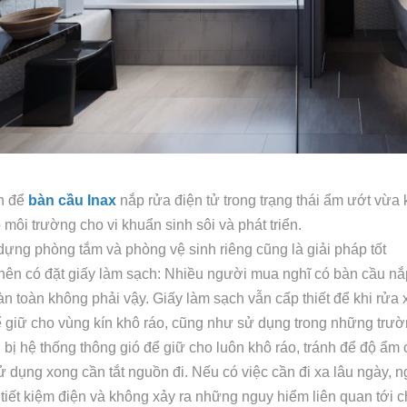
h để
bàn cầu Inax
nắp rửa điện tử trong trạng thái ẩm ướt vừa 
o môi trường cho vi khuẩn sinh sôi và phát triển.
ng phòng tắm và phòng vệ sinh riêng cũng là giải pháp tốt
n có đặt giấy làm sạch: Nhiều người mua nghĩ có bàn cầu nắp 
n toàn không phải vậy. Giấy làm sạch vẫn cấp thiết để khi rửa
ể giữ cho vùng kín khô ráo, cũng như sử dụng trong những trườ
bị hệ thống thông gió để giữ cho luôn khô ráo, tránh để độ ẩm
 dụng xong cần tắt nguồn đi. Nếu có việc cần đi xa lâu ngày, n
tiết kiệm điện và không xảy ra những nguy hiểm liên quan tới c