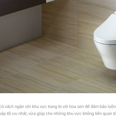
 vách ngăn với khu vực trang bị vòi hoa sen để đảm bảo luôn
pháp tối ưu nhất, vừa giúp cho những khu vực không liên quan t