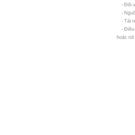
- Đối vớ
- Nguồn
- Tài n
- Điều c
hoặc rút