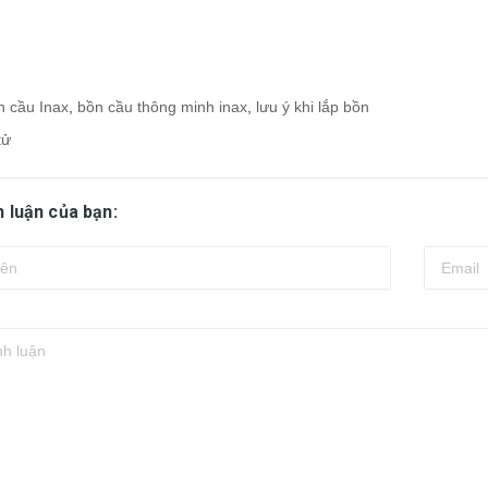
n cầu Inax
,
bồn cầu thông minh inax
,
lưu ý khi lắp bồn
tử
h luận của bạn: