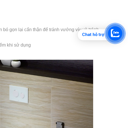
 bó gọn lại cẩn thận để tránh vướng víu và tránh
Chat hỗ trợ
iểm khi sử dụng