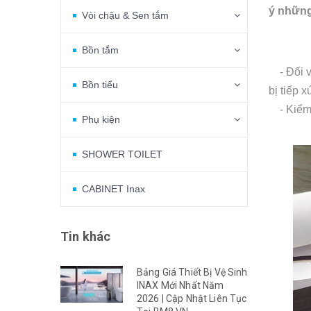
ý những
Vòi chậu & Sen tắm
Bồn tắm
- Đối vớ
Bồn tiểu
bị tiếp 
- Kiểm t
Phụ kiện
SHOWER TOILET
CABINET Inax
Tin khác
Bảng Giá Thiết Bị Vệ Sinh
INAX Mới Nhất Năm
2026 | Cập Nhật Liên Tục