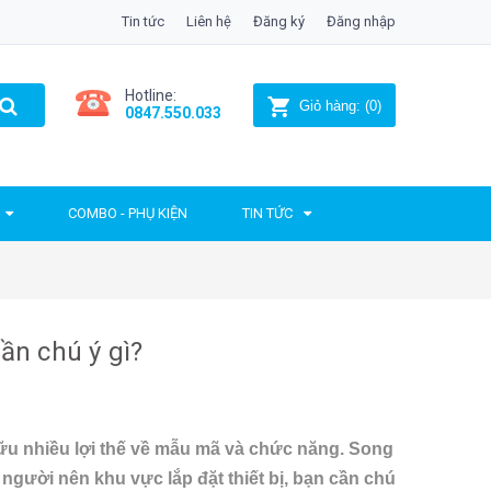
Tin tức
Liên hệ
Đăng ký
Đăng nhập
Hotline:
Giỏ hàng:
(
0
)
0847.550.033
COMBO - PHỤ KIỆN
TIN TỨC
ần chú ý gì?
hữu nhiều lợi thế về mẫu mã và chức năng. Song
 người nên khu vực lắp đặt thiết bị, bạn cần chú