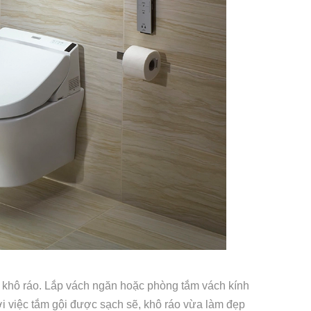
 khô ráo. Lắp vách ngăn hoặc phòng tắm vách kính
ới việc tắm gội được sạch sẽ, khô ráo vừa làm đẹp