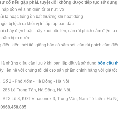
ự cố nếu gặp phải, tuyệt đối không được tiếp tục sử dụng
ắp bồn vệ sinh điện tử bị nứt, vỡ
 lạ hoặc tiếng ồn bất thường khi hoạt động
ồi bị lệch ra khỏi vị trí lắp ráp ban đầu
 cháy điện hoặc thấy khói bốc lên, cần rút phích cắm điện ra 
hẩm bị rò nước.
điều kiện thời tiết giông bão có sấm sét, cần rút phích cắm điệ
 là những điều cần lưu ý khi bạn lắp đặt và sử dụng
bồn cầu t
y liên hệ với chúng tôi để cso sản phẩm chính hãng với giá tốt
1: Số 2 - Phố Xốm - Hà Đông - Hà Nội
2: 285 Lê Trọng Tấn, Hà Đông, Hà Nội.
3: BT3 Lô 8, KĐT Vinaconex 3, Trung Văn, Nam Từ Liêm, Hà Nộ
: 0968.458.885