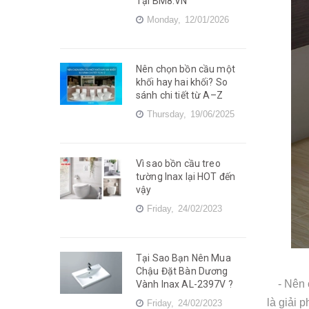
Tại BM8.VN
Monday,
12/01/2026
Nên chọn bồn cầu một
khối hay hai khối? So
sánh chi tiết từ A–Z
Thursday,
19/06/2025
Vì sao bồn cầu treo
tường Inax lại HOT đến
vậy
Friday,
24/02/2023
Tại Sao Bạn Nên Mua
Chậu Đặt Bàn Dương
- Nên có
Vành Inax AL-2397V ?
là giải 
Friday,
24/02/2023