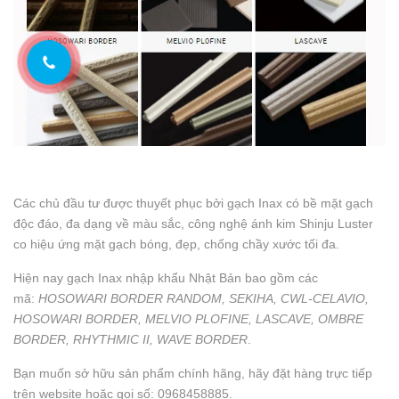
Các chủ đầu tư được thuyết phục bởi gạch Inax có bề mặt gạch
độc đáo, đa dạng về màu sắc, công nghệ ánh kim Shinju Luster
co hiệu ứng mặt gạch bóng, đẹp, chống chầy xước tối đa.
Hiện nay gạch Inax nhập khẩu Nhật Bản bao gồm các
mã:
HOSOWARI BORDER RANDOM, SEKIHA, CWL-CELAVIO,
HOSOWARI BORDER, MELVIO PLOFINE, LASCAVE, OMBRE
BORDER, RHYTHMIC II, WAVE BORDER
.
Bạn muốn sở hữu sản phẩm chính hãng, hãy đặt hàng trực tiếp
trên website hoặc gọi số: 0968458885.