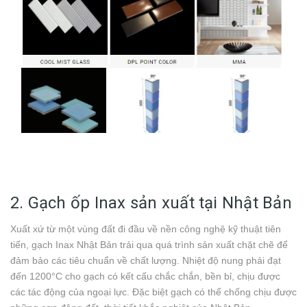
2. Gạch ốp Inax sản xuất tại Nhật Bản
Xuất xứ từ một vùng đất đi đầu về nền công nghệ kỹ thuật tiên
tiến, gạch Inax Nhật Bản trải qua quá trình sản xuất chặt chẽ để
đảm bảo các tiêu chuẩn về chất lượng. Nhiệt độ nung phải đạt
đến 1200°C cho gạch có kết cấu chắc chắn, bền bỉ, chịu được
các tác động của ngoại lực. Đặc biệt gạch có thể chống chịu được