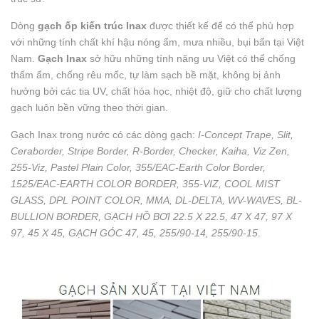
Dòng
gạch ốp kiến trúc Inax
được thiết kế để có thể phù hợp
với những tính chất khí hậu nóng ẩm, mưa nhiều, bụi bẩn tại Việt
Nam.
Gạch Inax
sở hữu những tính năng ưu Việt có thể chống
thấm ẩm, chống rêu mốc, tự làm sạch bề mặt, không bị ảnh
hưởng bởi các tia UV, chất hóa học, nhiệt độ, giữ cho chất lượng
gạch luôn bền vững theo thời gian.
Gạch Inax trong nước có các dòng gạch:
I-Concept Trape, Slit,
Ceraborder, Stripe Border, R-Border, Checker, Kaiha, Viz Zen,
255-Viz, Pastel Plain Color, 355/EAC-Earth Color Border,
1525/EAC-EARTH COLOR BORDER, 355-VIZ, COOL MIST
GLASS, DPL POINT COLOR, MMA, DL-DELTA, WV-WAVES, BL-
BULLION BORDER, GẠCH HỒ BƠI 22.5 X 22.5, 47 X 47, 97 X
97, 45 X 45, GẠCH GÓC 47, 45, 255/90-14, 255/90-15
.