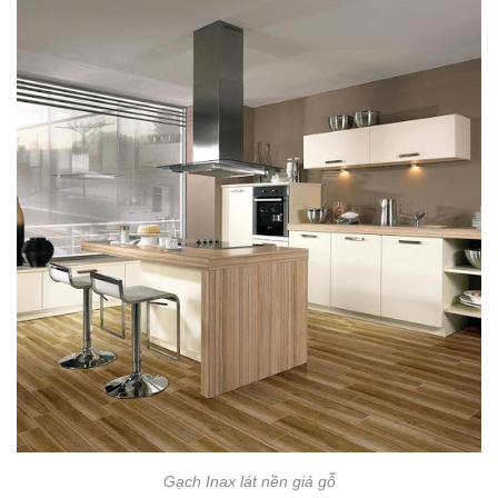
Gạch Inax lát nền giả gỗ