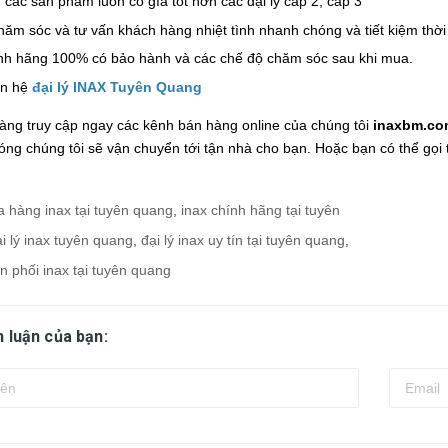
 các sản phẩm luôn có gía tốt hơn các đại lý cấp 2, cấp 3
hăm sóc và tư vấn khách hàng nhiệt tình nhanh chóng và tiết kiệm thờ
nh hãng 100% có bảo hành và các chế độ chăm sóc sau khi mua.
ên hệ
đại lý INAX Tuyên Quang
ng truy cập ngay các kênh bán hàng online của chúng tôi
inaxbm.co
ng chúng tôi sẽ vận chuyển tới tận nhà cho bạn. Hoặc bạn có thể gọi t
a hàng inax tại tuyên quang
,
inax chính hãng tại tuyên
i lý inax tuyên quang
,
đại lý inax uy tín tại tuyên quang
,
ân phối inax tại tuyên quang
h luận của bạn: