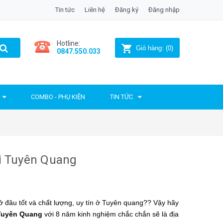
Tin tức
Liên hệ
Đăng ký
Đăng nhập
Hotline:
Giỏ hàng:
(
0
)
0847.550.033
COMBO - PHỤ KIỆN
TIN TỨC
tại Tuyên Quang
đâu tốt và chất lượng, uy tín ở Tuyên quang?? Vậy hãy
i Tuyên Quang
với 8 năm kinh nghiệm chắc chắn sẽ là địa