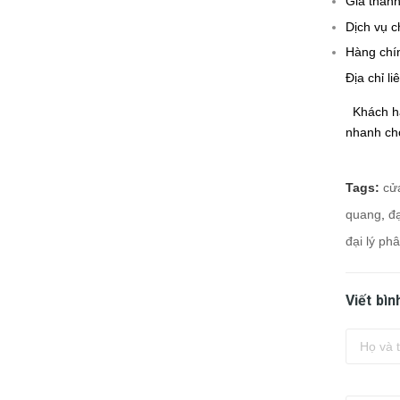
Giá thành
Dịch vụ c
Hàng chí
Địa chỉ li
Khách hà
nhanh chó
Tags:
cử
quang
,
đạ
đại lý ph
Viết bìn