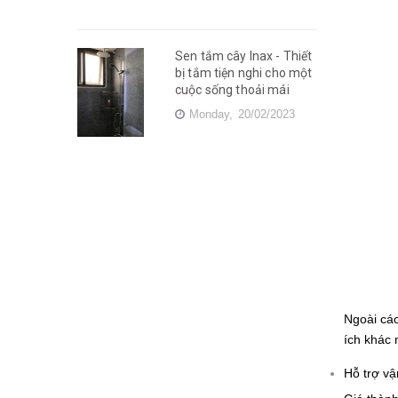
Sen tắm cây Inax - Thiết
bị tắm tiện nghi cho một
cuộc sống thoải mái
Monday,
20/02/2023
Ngoài cá
ích khác 
Hỗ trợ vậ