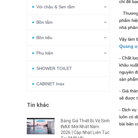
chỉ để bạ
Vòi chậu & Sen tắm
Thương hi
phẩm hiện
Bồn tắm
nhà phân 
Bồn tiểu
Vậy làm 
Quang uy
Phụ kiện
- Chất lư
khâu xuất
SHOWER TOILET
nguyên đ
sản phẩm
CABINET Inax
- Giá thà
sẽ được t
Tin khác
- Dịch vụ
luôn có 
Bảng Giá Thiết Bị Vệ Sinh
bài bản c
INAX Mới Nhất Năm
2026 | Cập Nhật Liên Tục