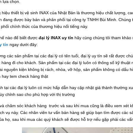
n lựa chọn.
ệu thiết bị vệ sinh INAX của Nhật Bản là thương hiệu chất lượng, cao
 đang được bày bán và phân phối tại công ty TNHH Bùi Minh. Chúng tô
phối chính thức của thương hiệu nổi tiếng này.
thế nào để biết được
đại lý INAX uy tín
hãy cùng chúng tôi tham khảo
 tín
ngay dưới đây:
ợng các sản phẩm tại các đại lý có tên tuổi, đại lý uy tín sẽ rất được c
 hàng đi cho khách. Sản phẩm tại các đại lý luôn có thông số kỹ thuật
ai nguyên kiện không bị rách, nhòa, vỡ hộp, sản phẩm không có dấu 
 hay tem check hàng thật
nh tại các đại lý luôn có mức hấp dẫn hay cập nhật giá thành thường x
ùy chỉnh sao cho phù hợp với thị trường
 và chăm sóc khách hàng trước và sau khi mua cũng là điều xem xét khi 
dịch vụ này. Các nhân viên tư vấn bán hàng sẽ giúp bạn tìm được cá
ủa họ, sau khi mua các quý khách sẽ được hỗ trợ nếu gặp phải các vấ