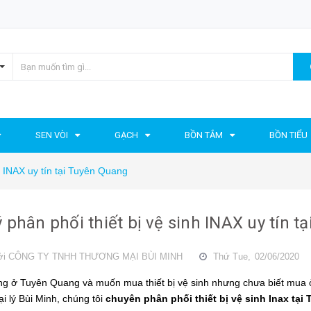
SEN VÒI
GẠCH
BỒN TẮM
BỒN TIỂU
nh INAX uy tín tại Tuyên Quang
ý phân phối thiết bị vệ sinh INAX uy tín 
ởi
CÔNG TY TNHH THƯƠNG MẠI BÙI MINH
Thứ Tue,
02/06/2020
 ở Tuyên Quang và muốn mua thiết bị vệ sinh nhưng chưa biết mua ở 
ại lý Bùi Minh, chúng tôi
chuyên phân phối thiết bị vệ sinh Inax tạ