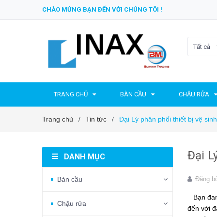
CHÀO MỪNG BẠN ĐẾN VỚI CHÚNG TÔI !
Tất cả
TRANG CHỦ
BÀN CẦU
CHẬU RỬA
Trang chủ
Tin tức
Đại Lý phân phối thiết bị vệ si
/
/
Đại L
DANH MỤC
Bàn cầu
Đăng b
Bạn đang
Chậu rửa
đến với đ