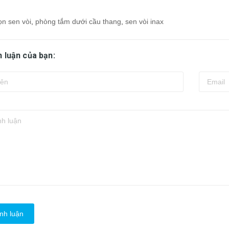
ọn sen vòi
,
phòng tắm dưới cầu thang
,
sen vòi inax
h luận của bạn:
nh luận