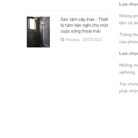
Lựa chọn
Không phả
Sen tắm cây Inax - Thiết
tắm có di
bị tắm tiện nghi cho một
cuộc sống thoải mái
Thông thư
Monday,
20/02/2023
của phòn
Lựa chọn
Những món
xiphong.
Tuy chúng
phải nhữn