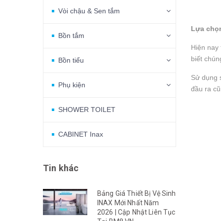
Vòi chậu & Sen tắm
Lựa chọn
Bồn tắm
Hiện nay 
biết chún
Bồn tiểu
Sử dụng s
Phụ kiện
đầu ra cũ
SHOWER TOILET
CABINET Inax
Tin khác
Bảng Giá Thiết Bị Vệ Sinh
INAX Mới Nhất Năm
2026 | Cập Nhật Liên Tục