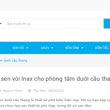
SEN VÒI
GẠCH
BỒN TẮM
BỒN TIỂU
ắm dưới cầu thang
sen vòi Inax cho phòng tắm dưới cầu th
ởi
Nguyen Nhan
Thứ Mon,
09/05/2022
m dưới cầu thang là thiết kế phổ biến hiện nay. Với sự hạn hẹp c
í và chọn lựa các thiết bị phù hợp, trong đó có sen tắm.