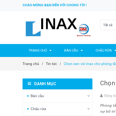
CHÀO MỪNG BẠN ĐẾN VỚI CHÚNG TÔI !
Tất cả
TRANG CHỦ
BÀN CẦU
CHẬU RỬA
Trang chủ
Tin tức
Chọn sen vòi Inax cho phòng t
/
/
Chọn 
DANH MỤC
Bàn cầu
Đăng b
Phòng tắ
Chậu rửa
sự bố tr