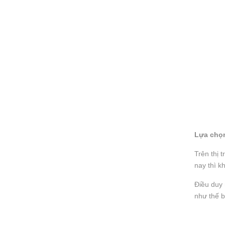
Lựa chọn
Trên thị 
nay thì k
Điều duy 
như thế b