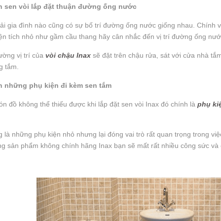
 sen vòi lắp đặt thuận đường ống nước
i gia đình nào cũng có sự bố trí đường ống nước giống nhau. Chính vì 
ện tích nhỏ như gầm cầu thang hãy cân nhắc đến vị trí đường ống nư
ờng vị trí của
vòi chậu Inax
sẽ đặt trên chậu rửa, sát với cửa nhà tắm
g tắm.
 những phụ kiện đi kèm sen tắm
 đồ không thể thiếu được khi lắp đặt sen vòi Inax đó chính là
phụ ki
 là những phụ kiện nhỏ nhưng lại đóng vai trò rất quan trọng trong v
g sản phẩm không chính hãng Inax bạn sẽ mất rất nhiều công sức và 