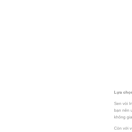
Lựa chọn
Sen vòi I
bạn nên ư
không gia
Còn với v