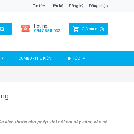
Tin tức
Liên hệ
Đăng ký
Đăng nhập
Hotline:
Giỏ hàng:
(
0
)
0847.550.033
COMBO - PHỤ KIỆN
TIN TỨC
ang
ủa kích thước cho phép, đòi hỏi nơi này cũng cần có