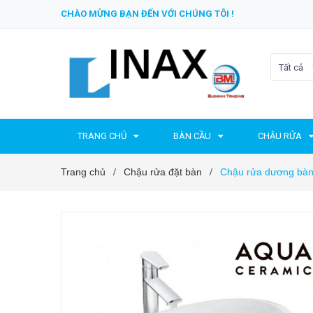
CHÀO MỪNG BẠN ĐẾN VỚI CHÚNG TÔI !
Tất cả
TRANG CHỦ
BÀN CẦU
CHẬU RỬA
Trang chủ
Chậu rửa đặt bàn
Chậu rửa dương bàn
/
/