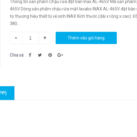
Thông tin sản phẩm Chậu rửa đặt bàn Inax AL-465V Mã sản phẩm: AL-
465V Dòng sản phẩm chậu rửa mặt lavabo INAX AL-465V đặt bàn đá đến
từ thương hiệu thiết bị vệ sinh INAX Kích thước (dài x rộng x cao): 650 x
380...
-
+
Thêm vào giỏ hàng
Chia sẻ:
PP)