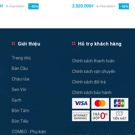
0₫
3.920.000₫
6.750.000₫
6.750.000₫
- 42%
- 42%
Giới thiệu
Hỗ trợ khách hàng
Trang chủ
Chính sách thanh toán
Bàn Cầu
Chính sách vận chuyển
Chậu rửa
Chính sách đổi trả
Sen Vòi
Chính sách bảo hành
Gạch
Bồn Tắm
Bồn Tiểu
COMBO - Phụ kiện