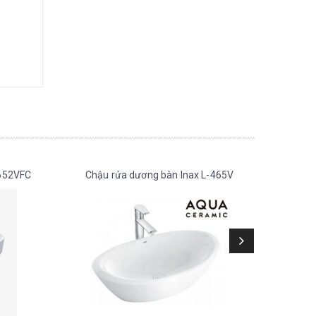
-652VFC
Chậu rửa dương bàn Inax L-465V
Chậ