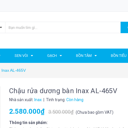
SEN VÒI
GẠCH
BỒN TẮM
BỒN TIỂU
 Inax AL-465V
Chậu rửa dương bàn Inax AL-465V
Nhà sản xuất:
Inax
| Tình trạng:
Còn hàng
2.580.000₫
3.500.000₫
(
Chưa bao gồm VAT
)
Thông tin sản phẩm: