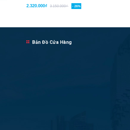
2.320.000₫
2.350.0
3.150.000₫
- 26%
Bản Đồ Cửa Hàng