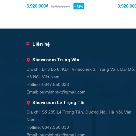
3.920.000₫
3.920.00
6.750.000₫
- 42%
Liên hệ
Showroom Trung Văn
Địa chỉ:
BT3 Lô 8, KĐT Vinaconex 3, Trung Văn, Đại Mỗ,
Hà Nội, Việt Nam
Hotline:
0847.550.033
Email:
buiminhmkt@gmail.com
Showroom Lê Trọng Tấn
Địa chỉ:
Số 285 Lê Trọng Tấn, Dương Nội, Hà Nội, Việt
Nam
Hotline:
0847.550.033
Email:
buiminhmkt@gmail.com