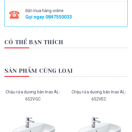
Đặt mua hàng online
Gọi ngay
0847550033
CÓ THỂ BẠN THÍCH
SẢN PHẨM CÙNG LOẠI
Chậu rửa dương bàn Inax AL-
Chậu rửa dương bàn Inax AL-
652VGC
652VEC