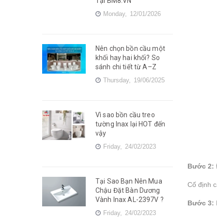
Tại BM8.VN
Monday,
12/01/2026
Nên chọn bồn cầu một
khối hay hai khối? So
sánh chi tiết từ A–Z
Thursday,
19/06/2025
Vì sao bồn cầu treo
tường Inax lại HOT đến
vậy
Friday,
24/02/2023
Bước 2:
Tại Sao Bạn Nên Mua
Cố định c
Chậu Đặt Bàn Dương
Vành Inax AL-2397V ?
Bước 3:
Friday,
24/02/2023