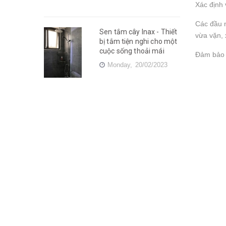
Xác định 
Các đầu n
Sen tắm cây Inax - Thiết
vừa vặn, 
bị tắm tiện nghi cho một
cuộc sống thoải mái
Đảm bảo ố
Monday,
20/02/2023