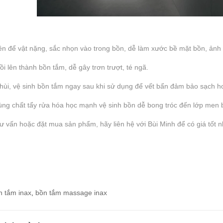
n để vật nặng, sắc nhọn vào trong bồn, dễ làm xước bề mặt bồn, ảnh
i lên thành bồn tắm, dễ gây trơn trượt, té ngã.
hùi, vệ sinh bồn tắm ngay sau khi sử dụng để vết bẩn đảm bảo sạch h
ng chất tẩy rửa hóa học mạnh vệ sinh bồn dễ bong tróc đến lớp men 
ư vấn hoặc đặt mua sản phẩm, hãy liên hệ với Bùi Minh để có giá tốt n
n tắm inax
,
bồn tắm massage inax