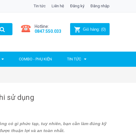
Tin tức
Liên hệ
Đăng ký
Đăng nhập
Hotline:
Giỏ hàng:
(
0
)
0847.550.033
COMBO - PHỤ KIỆN
TIN TỨC
hi sử dụng
g có gì phức tạp, tuy nhiên, bạn cần làm đúng kỹ
ược thuận lợi và an toàn nhất.