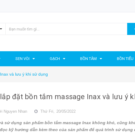
SEN VÒI
GẠCH
BỒN TẮM
BỒN TIỂU
nax và lưu ý khi sử dụng
lắp đặt bồn tắm massage Inax và lưu ý k
ởi
Nguyen Nhan
Thứ Fri,
20/05/2022
và sử dụng sản phẩm bồn tắm massage Inax không khó, cũng khôn
 đọc kỹ hướng dẫn kèm theo của sản phẩm để quá trình sử dụng đ