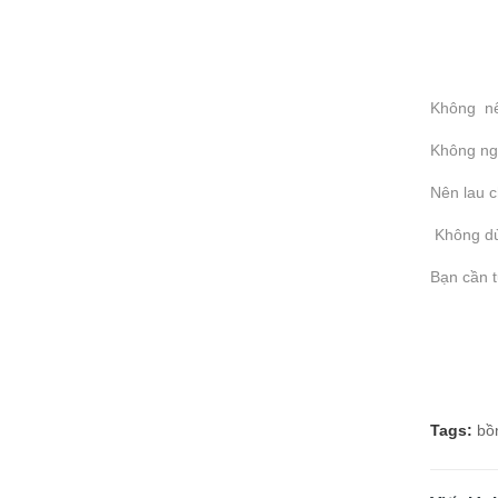
Không nê
Không ngồ
Nên lau c
Không dù
Bạn cần t
Tags:
bồ