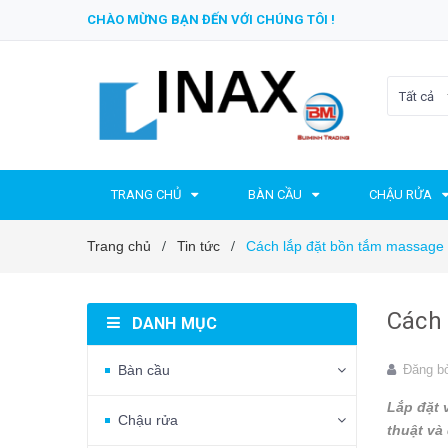
CHÀO MỪNG BẠN ĐẾN VỚI CHÚNG TÔI !
Tất cả
TRANG CHỦ
BÀN CẦU
CHẬU RỬA
Trang chủ
Tin tức
Cách lắp đặt bồn tắm massage I
/
/
Cách 
DANH MỤC
Bàn cầu
Đăng b
Lắp đặt 
Chậu rửa
thuật và