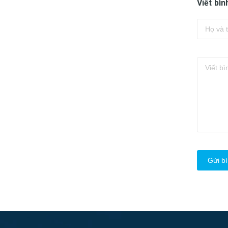
Viết bìn
Gửi bì