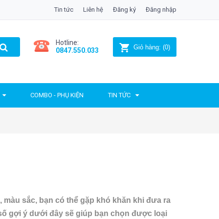
Tin tức
Liên hệ
Đăng ký
Đăng nhập
Hotline:
Giỏ hàng:
(
0
)
0847.550.033
COMBO - PHỤ KIỆN
TIN TỨC
, màu sắc, bạn có thể gặp khó khăn khi đưa ra
 số gợi ý dưới đây sẽ giúp bạn chọn được loại