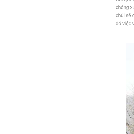
chống xư
chùi sẽ 
đó việc 