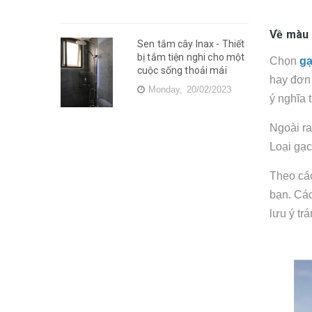
Về màu
Sen tắm cây Inax - Thiết
bị tắm tiện nghi cho một
Chọn
gạ
cuộc sống thoải mái
hay đơn 
Monday,
20/02/2023
ý nghĩa 
Ngoài ra
Loại gạc
Theo các
bạn. Các
lưu ý tr