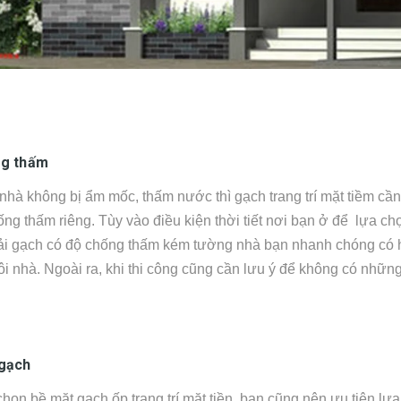
ng thấm
nhà không bị ẩm mốc, thấm nước thì gạch trang trí mặt tiềm cầ
ng thấm riêng. Tùy vào điều kiện thời tiết nơi bạn ở để lựa c
ải gạch có độ chống thấm kém tường nhà bạn nhanh chóng có
ôi nhà. Ngoài ra, khi thi công cũng cần lưu ý để không có những
gạch
chọn bề mặt gạch ốp trang trí mặt tiền, bạn cũng nên ưu tiên lự