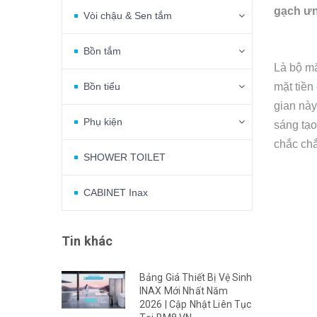
gạch ưn
Vòi chậu & Sen tắm
Bồn tắm
Là bộ mặ
Bồn tiểu
mặt tiền
gian này
Phụ kiện
sáng tạo
chắc chắ
SHOWER TOILET
CABINET Inax
Tin khác
Bảng Giá Thiết Bị Vệ Sinh
INAX Mới Nhất Năm
2026 | Cập Nhật Liên Tục