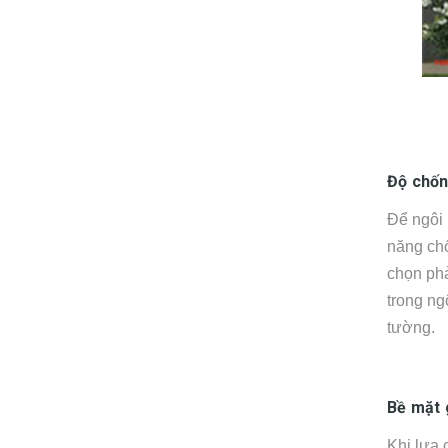
Độ chố
Để ngôi 
năng chố
chọn ph
trong ng
tường.
Bề mặt 
Khi lựa 