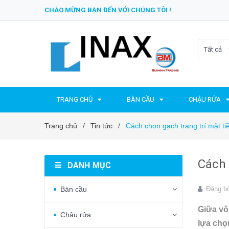
CHÀO MỪNG BẠN ĐẾN VỚI CHÚNG TÔI !
Tất cả
TRANG CHỦ
BÀN CẦU
CHẬU RỬA
Trang chủ
Tin tức
Cách chọn gạch trang trí mặt ti
/
/
Cách 
DANH MỤC
Bàn cầu
Đăng b
Giữa vô
Chậu rửa
lựa chọ