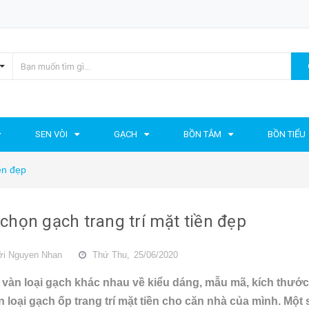
SEN VÒI
GẠCH
BỒN TẮM
BỒN TIỂU
ền đẹp
chọn gạch trang trí mặt tiền đẹp
ởi
Nguyen Nhan
Thứ Thu,
25/06/2020
 vàn loại gạch khác nhau về kiểu dáng, mẫu mã, kích thước
n loại gạch ốp trang trí mặt tiền cho căn nhà của mình. Một