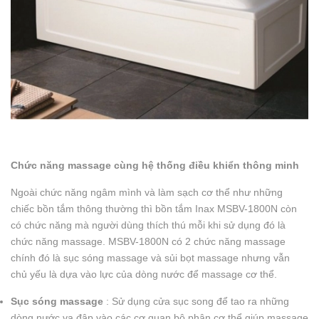
Chức năng massage cùng hệ thống điều khiển thông minh
Ngoài chức năng ngâm mình và làm sạch cơ thể như những
chiếc bồn tắm thông thường thì bồn tắm Inax MSBV-1800N còn
có chức năng mà người dùng thích thú mỗi khi sử dụng đó là
chức năng massage. MSBV-1800N có 2 chức năng massage
chính đó là sục sóng massage và sủi bọt massage nhưng vẫn
chủ yếu là dựa vào lực của dòng nước để massage cơ thể.
Sục sóng massage
: Sử dụng cửa sục song để tao ra những
dòng nước va đập vào các cơ quan bộ phận cơ thể giúp massage