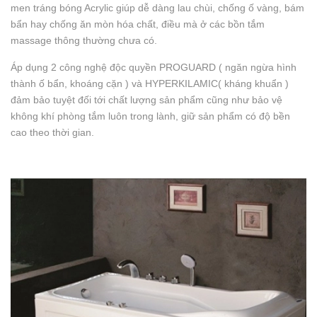
men tráng bóng Acrylic giúp dễ dàng lau chùi, chống ố vàng, bám
bẩn hay chống ăn mòn hóa chất, điều mà ở các bồn tắm
massage thông thường chưa có.
Áp dụng 2 công nghệ độc quyền PROGUARD ( ngăn ngừa hình
thành ố bẩn, khoáng cặn ) và HYPERKILAMIC( kháng khuẩn )
đảm bảo tuyệt đối tới chất lượng sản phẩm cũng như bảo vệ
không khí phòng tắm luôn trong lành, giữ sản phẩm có độ bền
cao theo thời gian.