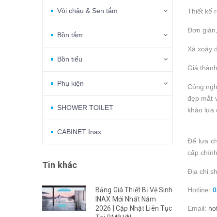
Vòi chậu & Sen tắm
Thiết kế 
Đơn giản,
Bồn tắm
Xả xoáy d
Bồn tiểu
Giá thành
Phụ kiện
Công ngh
đẹp mắt v
SHOWER TOILET
kh
ảo lựa
CABINET Inax
Để lựa ch
cấp chính
Tin khác
Địa chỉ s
Bảng Giá Thiết Bị Vệ Sinh
Hotline:
0
INAX Mới Nhất Năm
2026 | Cập Nhật Liên Tục
Email:
ho