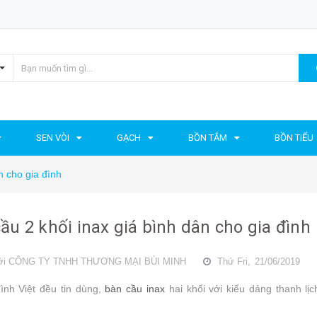
SEN VÒI
GẠCH
BỒN TẮM
BỒN TIỂU
n cho gia đình
ầu 2 khối inax giá bình dân cho gia đình
ởi
CÔNG TY TNHH THƯƠNG MẠI BÙI MINH
Thứ Fri,
21/06/2019
ình Việt đều tin dùng,
bàn cầu inax
hai khối với kiểu dáng thanh l