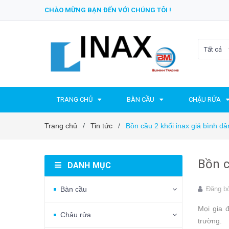
CHÀO MỪNG BẠN ĐẾN VỚI CHÚNG TÔI !
Tất cả
TRANG CHỦ
BÀN CẦU
CHẬU RỬA
Trang chủ
Tin tức
Bồn cầu 2 khối inax giá bình dâ
/
/
Bồn c
DANH MỤC
Bàn cầu
Đăng b
Mọi gia đ
Chậu rửa
trường.