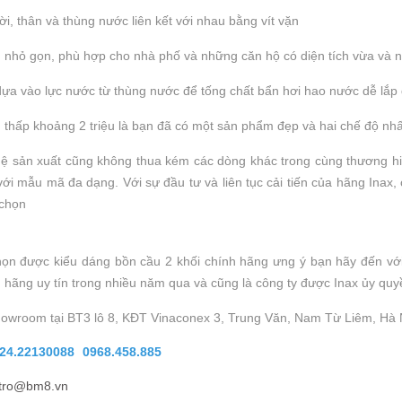
rời, thân và thùng nước liên kết với nhau bằng vít vặn
 nhỏ gọn, phù hợp cho nhà phố và những căn hộ có diện tích vừa và 
ựa vào lực nước từ thùng nước để tống chất bẩn hơi hao nước dễ lắp đặ
 thấp khoảng 2 triệu là bạn đã có một sản phẩm đẹp và hai chế độ nhấ
ệ sản xuất cũng không thua kém các dòng khác trong cùng thương hi
ới mẫu mã đa dạng. Với sự đầu tư và liên tục cải tiến của hãng Inax
 chọn
ọn được kiểu dáng bồn cầu 2 khối chính hãng ưng ý bạn hãy đến với 
 hãng uy tín trong nhiều năm qua và cũng là công ty được Inax ủy quy
howroom tại BT3 lô 8, KĐT Vinaconex 3, Trung Văn, Nam Từ Liêm, Hà 
24.22130088
0968.458.885
tro@bm8.vn