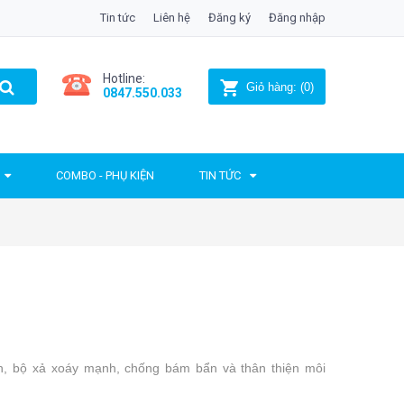
Tin tức
Liên hệ
Đăng ký
Đăng nhập
Hotline:
Giỏ hàng:
(
0
)
0847.550.033
COMBO - PHỤ KIỆN
TIN TỨC
ịch, bộ xả xoáy mạnh, chống bám bẩn và thân thiện môi